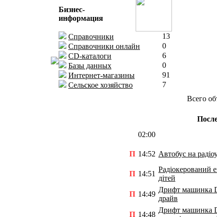
Бизнес-
информация
13
Справочники
0
Справочники онлайн
6
CD-каталоги
0
Базы данных
91
Интернет-магазины
7
Сельское хозяйство
Всего об
После
02:00
П
14:52
Автобус на радіо
Радіокерований е
П
14:51
дітей
Дрифт машинка D
П
14:49
драйв
Дрифт машинка Do
П
14:48