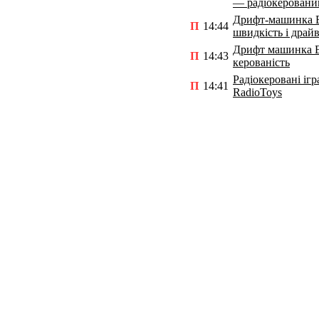
— радіокеровани
Дрифт-машинка 
П
14:44
швидкість і драй
Дрифт машинка B
П
14:43
керованість
Радіокеровані ігр
П
14:41
RadioToys