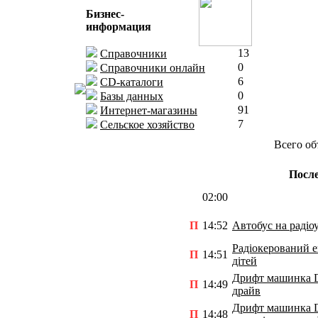
Бизнес-
информация
13
Справочники
0
Справочники онлайн
6
CD-каталоги
0
Базы данных
91
Интернет-магазины
7
Сельское хозяйство
Всего об
После
02:00
П
14:52
Автобус на радіо
Радіокерований е
П
14:51
дітей
Дрифт машинка D
П
14:49
драйв
Дрифт машинка Do
П
14:48