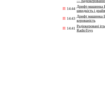
— радіокеровани
Дрифт-машинка 
П
14:44
швидкість і драй
Дрифт машинка B
П
14:43
керованість
Радіокеровані ігр
П
14:41
RadioToys