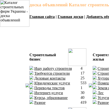
доска объявлений Каталог строите
Главная сайта
|
Главная доски
|
Добавить об
Строительный
Строите
бизнес
жилья
4
Ищу работу строителя
Строит
17
Требуются строители
Строит
25
Деловые контакты
Хутора
533
Юридические услуги
Помещ
1
Переводы текстов
Земля 
30
Интернет-услуги
Лес
40
Курсы, образование
Услуги
419
Разное
Разное