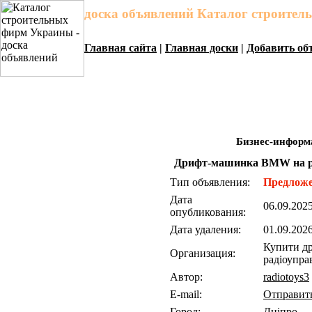
доска объявлений Каталог строите
Главная сайта
|
Главная доски
|
Добавить об
Бизнес-информ
Дрифт-машинка BMW на ра
Тип объявления:
Предлож
Дата
06.09.20
опубликования:
Дата удаления:
01.09.202
Купити д
Организация:
радіоупра
Автор:
radiotoys3
E-mail:
Отправить
Город:
Дніпро