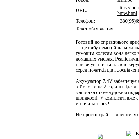
https://ra
URL:
bmw.html
Телефон:
+380(95)
Текст объявления:
Готовий до справжнього др
— це вибух емоцій на кожном
гумовим колесам вона легко в
домашніх умовах. Реалістичн
підсвічування та плавне кер
серед початківців і досвідчен
Акумулятор 7.4V забезпечує д
займає лише 2 години. Ідеаль
машинка стане чудовим подар
швидкості. У комплекті вже є
й починай шоу!
Не просто грай — дрифти, як