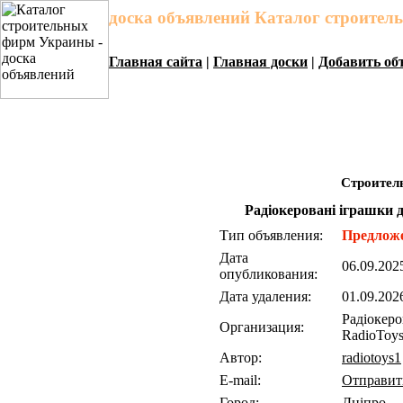
доска объявлений Каталог строите
Главная сайта
|
Главная доски
|
Добавить об
Строител
Радіокеровані іграшки д
Тип объявления:
Предлож
Дата
06.09.20
опубликования:
Дата удаления:
01.09.202
Радіокеро
Организация:
RadioTo
Автор:
radiotoys1
E-mail:
Отправит
Город:
Дніпро