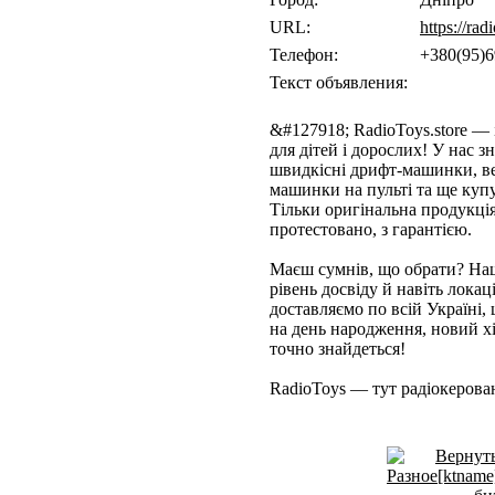
URL:
https://rad
Телефон:
+380(95)
Текст объявления:
&#127918; RadioToys.store —
для дітей і дорослих! У нас 
швидкісні дрифт-машинки, ве
машинки на пульті та ще купу
Тільки оригінальна продукція
протестовано, з гарантією.
Маєш сумнів, що обрати? Наш
рівень досвіду й навіть лока
доставляємо по всій Україні,
на день народження, новий хі
точно знайдеться!
RadioToys — тут радіокерова