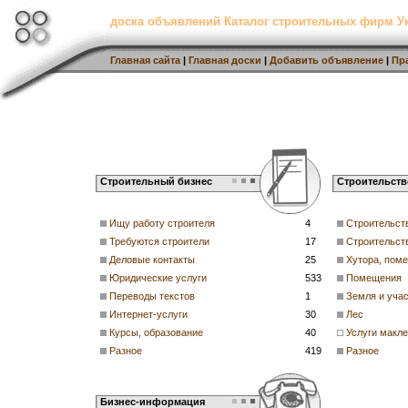
доска объявлений Каталог строительных фирм 
Главная сайта
|
Главная доски
|
Добавить объявление
|
Пр
Строительный бизнес
Строительств
Ищу работу строителя
4
Строительст
Требуются строители
17
Строительств
Деловые контакты
25
Хутора, пом
Юридические услуги
533
Помещения
Переводы текстов
1
Земля и учас
Интернет-услуги
30
Лес
Курсы, образование
40
Услуги макл
Разное
419
Разное
Бизнес-информация