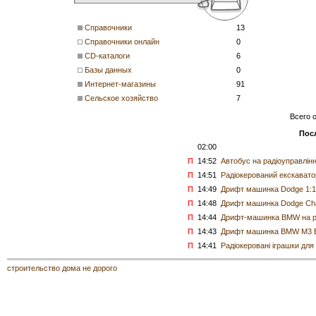
Справочники
13
Справочники онлайн
0
CD-каталоги
6
Базы данных
0
Интернет-магазины
91
Сельское хозяйство
7
Всего 
Пос
02:00
П
14:52
Автобус на радіоуправлінн
П
14:51
Радіокерований екскаватор
П
14:49
Дрифт машинка Dodge 1:1
П
14:48
Дрифт машинка Dodge Chal
П
14:44
Дрифт-машинка BMW на ра
П
14:43
Дрифт машинка BMW M3 E30
П
14:41
Радіокеровані іграшки для
строительство дома не дорого