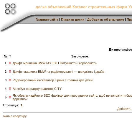
доска объявлений Каталог строительных фирм 
Главная сайта
|
Главная доски
|
Добавить объявление
|
Пр
Бизнес-инфо
№
Т
Заголовок
1
П
Дрифт машинка BMW M3 E30 I Потужність і керованість
2
П
Дрифт-машинка BMW на радіокеруванні — швидкість і драйв
3
П
Радіокерований екскаватор Гірник I Іграшка для дітей
4
П
Автобус на радіоуправлінні CITY
Як обрати надійного SEO фахівця для просування сайту, щоб не витратити бю
5
П
даремно?
Страницы:
1
Добавить
окна в квартиру