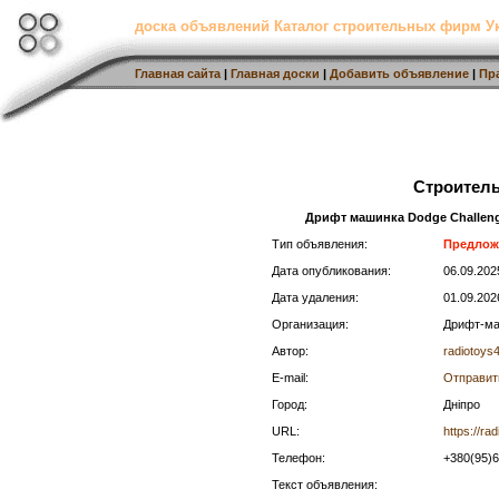
доска объявлений Каталог строительных фирм 
Главная сайта
|
Главная доски
|
Добавить объявление
|
Пр
Строител
Дрифт машинка Dodge Challenge
Тип объявления:
Предлож
Дата опубликования:
06.09.20
Дата удаления:
01.09.202
Организация:
Дрифт-ма
Автор:
radiotoys
E-mail:
Отправит
Город:
Дніпро
URL:
https://ra
Телефон:
+380(95)
Текст объявления: