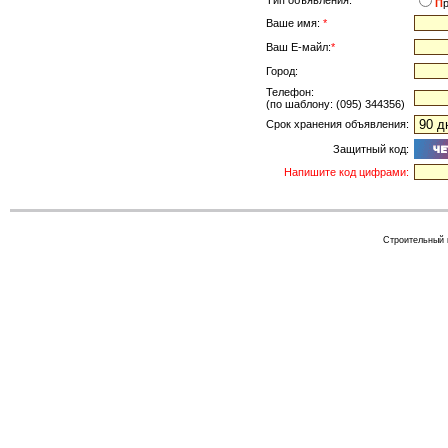
Тип объявления:
*
П
Ваше имя:
*
Ваш Е-майл:
*
Город:
Телефон:
(по шаблону: (095) 344356)
Срок хранения объявления:
Защитный код:
Напишите код цифрами:
Строительный к