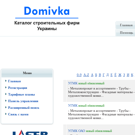
Главная
Помощь
Меню
0-9
A-Z
А
Б
В
Г
Д
Е
Ё
Ж
З
И
К
Главная
УГМК
новый
обновленный
Регистрация
- Металлопрокат в ассортименте - Трубы -
Металлоконструкции - Фасадные материалы -
Тарифные планы
художественной ковки...
Панель управления
УГМК
новый
обновленный
Расширенный поиск
- Металлопрокат в ассортименте - Трубы -
Связь с нами
Металлоконструкции - Фасадные материалы -
художественной ковки...
УГМК ОАО
новый
обновленный