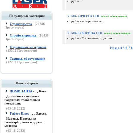
- Трубы...
Популярные категории
УГМК-АЛЧЕВСК ООО
новый
обновленный
- Трубы в ассортименте...
Строительство
(
24786
Просмотров)
УГМК-БУКОВИНА ООО
новый
обновленный
Стройматериалы
(
16430
- Трубы - Металлоконструкции...
Просмотров)
Отделочные материалы
Назад
4
5
6
7
8
(
13502
Просмотров)
Техника, оборудование
(
12230
Просмотров)
Новые фирмы
ДОМИНАНТА
- , , Киев.
Доминанта - является
надежным глобальным
поставщик
(03-18-2022)
Гефест Плюс
- , , Одесса.
Навесы, Навесы из
поликарборната и другого
материа
(03-18-2022)