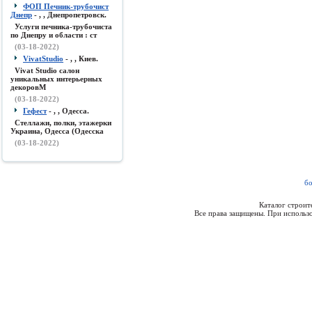
ФОП Печник-трубочист
Днепр
- , , Днепропетровск.
Услуги печника-трубочиста
по Днепру и области : ст
(03-18-2022)
VivatStudio
- , , Киев.
Vivat Studio салон
уникальных интерьерных
декоровМ
(03-18-2022)
Гефест
- , , Одесса.
Стеллажи, полки, этажерки
Украина, Одесса (Одесска
(03-18-2022)
б
Каталог строи
Все права защищены. При использо