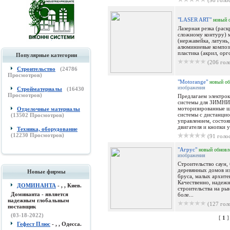
(98 голо
"LASER ART"
новый
Лазерная резка (раск
сложному контуру) 
(нержавейка, латунь
алюминиевые композ
пластика (акрил, оргс
Популярные категории
(206 гол
Строительство
(
24786
Просмотров)
"Motorange"
новый
об
изображения
Стройматериалы
(
16430
Просмотров)
Предлагаем электрок
системы для ЗИМН
моторизированные 
Отделочные материалы
системы с дистанци
(
13502
Просмотров)
управлением, состоя
двигателя и кнопки у
Техника, оборудование
(
12230
Просмотров)
(91 голо
"Агрус"
новый
обновл
изображения
Строительство саун, 
деревянных домов из
Новые фирмы
бруса, малых архит
Качественно, надеж
ДОМИНАНТА
- , , Киев.
строительства на ры
Доминанта - является
боле...
надежным глобальным
(127 гол
поставщик
(03-18-2022)
[
1
Гефест Плюс
- , , Одесса.