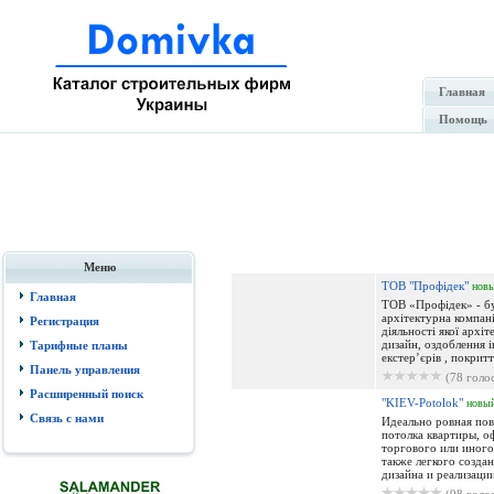
Главная
Помощь
Меню
ТОВ "Профідек"
нов
Главная
ТОВ «Профідек» - бу
архітектурна компані
Регистрация
діяльності якої архіт
дизайн, оздоблення і
Тарифные планы
екстер’єрів , покриття
Панель управления
(78 голо
Расширенный поиск
"KIEV-Potolok"
новы
Связь с нами
Идеально ровная по
потолка квартиры, о
торгового или иного
также легкого созда
дизайна и реализации