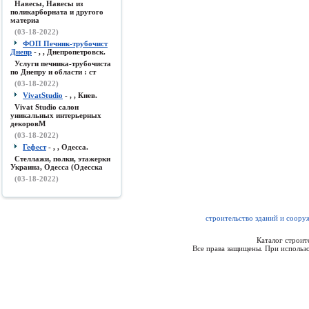
Навесы, Навесы из
поликарборната и другого
материа
(03-18-2022)
ФОП Печник-трубочист
Днепр
- , , Днепропетровск.
Услуги печника-трубочиста
по Днепру и области : ст
(03-18-2022)
VivatStudio
- , , Киев.
Vivat Studio салон
уникальных интерьерных
декоровМ
(03-18-2022)
Гефест
- , , Одесса.
Стеллажи, полки, этажерки
Украина, Одесса (Одесска
(03-18-2022)
строительство зданий и соор
Каталог строи
Все права защищены. При использо