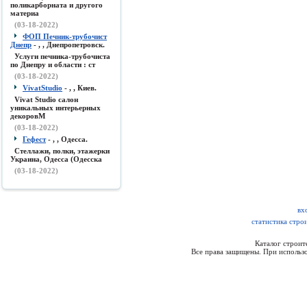
поликарборната и другого
материа
(03-18-2022)
ФОП Печник-трубочист
Днепр
- , , Днепропетровск.
Услуги печника-трубочиста
по Днепру и области : ст
(03-18-2022)
VivatStudio
- , , Киев.
Vivat Studio салон
уникальных интерьерных
декоровМ
(03-18-2022)
Гефест
- , , Одесса.
Стеллажи, полки, этажерки
Украина, Одесса (Одесска
(03-18-2022)
вх
статистика стро
Каталог строи
Все права защищены. При использо