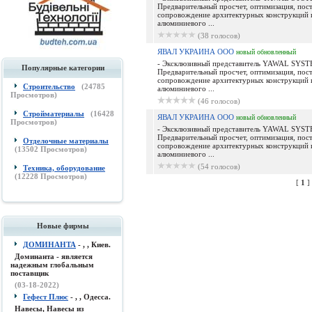
Предварительный просчет, оптимизация, пост
сопровождение архитектурных конструкций 
алюминиевого ...
(38 голосов)
ЯВАЛ УКРАИНА ООО
новый
обновленный
- Эксклюзивный представитель YAWAL SYST
Популярные категории
Предварительный просчет, оптимизация, пост
сопровождение архитектурных конструкций 
Строительство
(
24785
алюминиевого ...
Просмотров)
(46 голосов)
Стройматериалы
(
16428
ЯВАЛ УКРАИНА ООО
новый
обновленный
Просмотров)
- Эксклюзивный представитель YAWAL SYST
Предварительный просчет, оптимизация, пост
Отделочные материалы
сопровождение архитектурных конструкций 
(
13502
Просмотров)
алюминиевого ...
(54 голосов)
Техника, оборудование
(
12228
Просмотров)
[
1
]
Новые фирмы
ДОМИНАНТА
- , , Киев.
Доминанта - является
надежным глобальным
поставщик
(03-18-2022)
Гефест Плюс
- , , Одесса.
Навесы, Навесы из