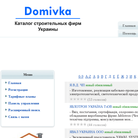
Главная
Помощь
Меню
0-9
A-Z
А
Б
В
Г
Д
Е
Ё
Ж
З
И
К
Главная
Я.В.Д. ЧП
новый
обновленный
Регистрация
- Изготовление, реализация кабельно-провод
электротехнической, светотехнической проду
Тарифные планы
(53 голосов)
Панель управления
ЯБЛОТРОН УКРАЇНА ТзОВ
новый
обновленны
Расширенный поиск
- Ввіз, постачання, сертифікація, охоронно-
обладнання виробництва фірми Jablotron (Чехі
Связь с нами
технічна підтримка, консультування мон...
(44 голосов)
ЯВАЛ УКРАИНА ООО
новый
обновленный
- Эксклюзивный представитель YAWAL SYST