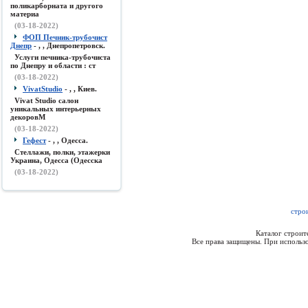
поликарборната и другого
материа
(03-18-2022)
ФОП Печник-трубочист
Днепр
- , , Днепропетровск.
Услуги печника-трубочиста
по Днепру и области : ст
(03-18-2022)
VivatStudio
- , , Киев.
Vivat Studio салон
уникальных интерьерных
декоровМ
(03-18-2022)
Гефест
- , , Одесса.
Стеллажи, полки, этажерки
Украина, Одесса (Одесска
(03-18-2022)
стро
Каталог строи
Все права защищены. При использо