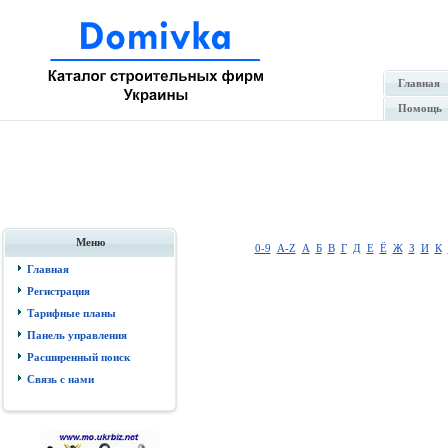
Главная
Помощь
Меню
0-9
A-Z
А
Б
В
Г
Д
Е
Ё
Ж
З
И
К
Главная
Регистрация
Тарифные планы
Панель управления
Расширенный поиск
Связь с нами