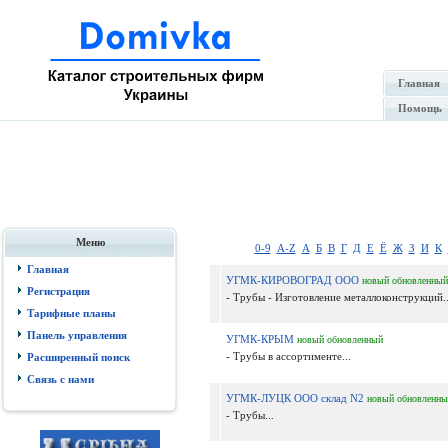
Главная
Помощь
Меню
0-9
A-Z
А
Б
В
Г
Д
Е
Ё
Ж
З
И
К
Главная
УГМК-КИРОВОГРАД ООО
новый
обновленный
Регистрация
- Трубы - Изготовление металлоконструкций..
Тарифные планы
Панель управления
УГМК-КРЫМ
новый
обновленный
- Трубы в ассортименте...
Расширенный поиск
Связь с нами
УГМК-ЛУЦК ООО склад N2
новый
обновленны
- Трубы...