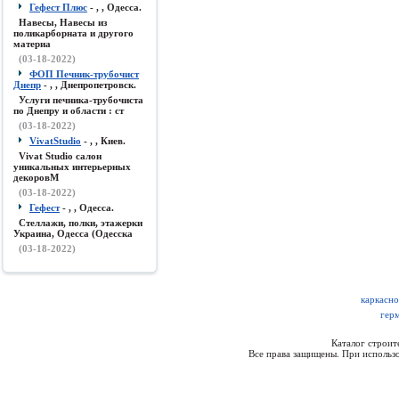
Гефест Плюс
- , , Одесса.
Навесы, Навесы из
поликарборната и другого
материа
(03-18-2022)
ФОП Печник-трубочист
Днепр
- , , Днепропетровск.
Услуги печника-трубочиста
по Днепру и области : ст
(03-18-2022)
VivatStudio
- , , Киев.
Vivat Studio салон
уникальных интерьерных
декоровМ
(03-18-2022)
Гефест
- , , Одесса.
Стеллажи, полки, этажерки
Украина, Одесса (Одесска
(03-18-2022)
каркасно
гер
Каталог строи
Все права защищены. При использо