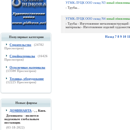
УГМК-ЛУЦК ООО склад N3
новый
обновленны
- Трубы...
УГМК-ЛУЦК ООО склад N4
новый
обновленны
- Трубы - Изготовление металлоконструкций 
материалы - Изготовление изделий художестве
Назад
7
8
9
10
1
Популярные категории
Строительство
(
24782
Просмотров)
Стройматериалы
(
16426
Просмотров)
Отделочные материалы
(
13500
Просмотров)
Техника, оборудование
(
12225
Просмотров)
Новые фирмы
ДОМИНАНТА
- , , Киев.
Доминанта - является
надежным глобальным
поставщик
(03-18-2022)