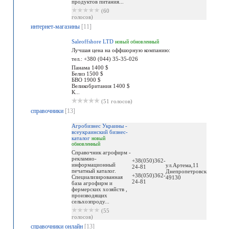
продуктов питания...
(60
голосов)
интернет-магазины
[11]
Saleoffshore LTD
новый
обновленный
Лучшая цена на оффшорную компанию:
тел.: +380 (044) 35-35-026
Панама 1400 $
Белиз 1500 $
БВО 1900 $
Великобритания 1400 $
К...
(51 голосов)
справочники
[13]
Агробизнес Украины -
всеукраинский бизнес-
каталог
новый
обновленный
Справочник агрофирм -
рекламно-
+38(050)362-
информационный
ул.Артема,11
24-81
печатный каталог.
Днепропетровск
+38(050)362-
Специализированная
49130
24-81
база агрофирм и
фермерских хозяйств ,
производящих
сельхозпроду...
(55
голосов)
справочники онлайн
[13]