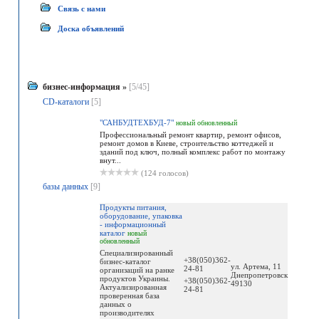
Связь с нами
Доска объявлений
бизнес-информация
»
[5/45]
CD-каталоги
[5]
"САНБУДТЕХБУД-7"
новый
обновленный
Профессиональный ремонт квартир, ремонт офисов,
ремонт домов в Киеве, строительство коттеджей и
зданий под ключ, полный комплекс работ по монтажу
внут...
(124 голосов)
базы данных
[9]
Продукты питания,
оборудование, упаковка
- информационный
каталог
новый
обновленный
Специализированный
+38(050)362-
бизнес-каталог
ул. Артема, 11
24-81
организаций на ранке
Днепропетровск
продуктов Украины.
+38(050)362-
49130
Актуализированная
24-81
проверенная база
данных о
производителях