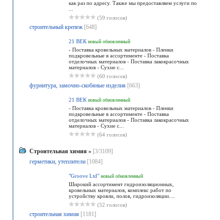
как раз по адресу. Также мы предоставляем услуги по
...
(59 голосов)
строительный крепеж
[648]
21 ВЕК
новый
обновленный
- Поставка кровельных материалов - Пленки
подкровельные в ассортименте - Поставка
отделочных материалов - Поставка лакокрасочных
материалов - Сухие с...
(60 голосов)
фурнитура, замочно-скобяные изделия
[663]
21 ВЕК
новый
обновленный
- Поставка кровельных материалов - Пленки
подкровельные в ассортименте - Поставка
отделочных материалов - Поставка лакокрасочных
материалов - Сухие с...
(64 голосов)
Строительная химия
»
[3/3109]
герметики, утеплители
[1084]
"Groove Ltd"
новый
обновленный
Широкий ассортимент гидроизоляционных,
кровельных материалов, комплекс работ по
устройству кровли, полов, гидроизоляции....
(52 голосов)
строительная химия
[1181]