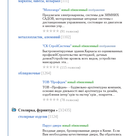
маркизы, навесы, козырьки
[111]
"Motorange"
новый
обновленный
изображения
Предлагаем электрокарнизы, системы для ЗИМНИХ
САДОВ, моторизированные шторные системы с
дистанционным управлением, состоящие из двигателя
и кнопки упр...
(91 голосов)
металлопластик, алюминий
[1102]
"СК СтройСистема"
новый
обновленный
изображения
Быстромонтируемые здания.Каркасы из оцинкованных
профилейСтроительство коттеджей, дачных
домовУстройство кровель всех видов, устройство
мансардных эта...
(115 голосов)
облицовочные
[1264]
ТОВ "Профідек"
новый
обновленный
ТОВ «Профідек» - будівельно-архітектурна компанія,
основні види діяльності якої архітектура та дизайн,
оздоблення інтер’єрів та екстер’єрів , покриття...
(78 голосов)
Столярка, фурнитура
»
[3/2435]
столярные изделия
[1124]
Парус-двери
новый
обновленный
Входные двери, бронированные двери в Киеве. Если
Вам необходимы качественные двери, Вы обратились