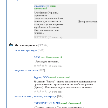
UaCommerce
новый
обновленный
Агробизнес Украины
справочник -
специализированная база
данных для маркетинга
Днепропетровск
товаров и услуг на рынке
агробизнеса Украины.
Имеется сокращенная
печатн...
(57 голосов)
Металлопрокат
»
[3/2562]
запорная арматура
[844]
BAXI
новый
обновленный
- Арматура запорная...
(59 голосов)
изделия из металла
[882]
Рудекс, ООО
новый
обновленный
Компания "Rudex" - новое динамично развивающееся
предприятие на строительном рынке Симферополя
(Крыма)! Основным видом деятельности является...
(94 голосов)
металлопрокат, канаты, электроды
[842]
CREATIVE HOLM ЧП
новый
обновленный
- Паркет, плинтус - Продажа отделочных и