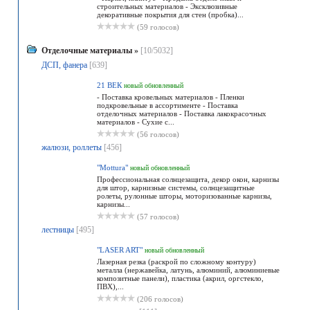
строительных материалов - Эксклюзивные
декоративные покрытия для стен (пробка)...
(59 голосов)
Отделочные материалы
»
[10/5032]
ДСП, фанера
[639]
21 ВЕК
новый
обновленный
- Поставка кровельных материалов - Пленки
подкровельные в ассортименте - Поставка
отделочных материалов - Поставка лакокрасочных
материалов - Сухие с...
(56 голосов)
жалюзи, роллеты
[456]
"Mottura"
новый
обновленный
Профессиональная солнцезащита, декор окон, карнизы
для штор, карнизные системы, солнцезащитные
ролеты, рулонные шторы, моторизованные карнизы,
карнизы...
(57 голосов)
лестницы
[495]
"LASER ART"
новый
обновленный
Лазерная резка (раскрой по сложному контуру)
металла (нержавейка, латунь, алюминий, алюминиевые
композитные панели), пластика (акрил, оргстекло,
ПВХ),...
(206 голосов)