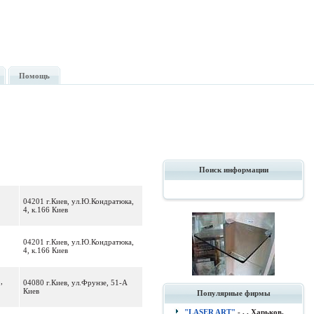
Помощь
Поиск информации
04201 г.Киев, ул.Ю.Кондратюка,
2
4, к.166 Киев
04201 г.Киев, ул.Ю.Кондратюка,
2
4, к.166 Киев
,
04080 г.Киев, ул.Фрунзе, 51-А
Киев
Популярные фирмы
"LASER ART"
- , , Харьков.