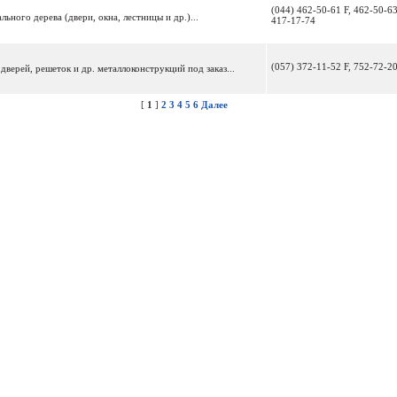
(044) 462-50-61 F, 462-50-63
ьного дерева (двери, окна, лестницы и др.)...
417-17-74
(057) 372-11-52 F, 752-72-2
дверей, решеток и др. металлоконструкций под заказ...
[
1
]
2
3
4
5
6
Далее