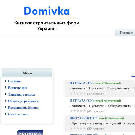
Главная
Меню
0-
Главная
И.СПРАВА ООО
новый
обновленный
Регистрация
- Автоматы - Пускатели - Электромагниты - 
(47 голосов)
Тарифные планы
И.СПРАВА ООО
Панель управления
новый
обновленный
- Автоматы - Пускатели - Электромагниты - 
Расширенный поиск
(41 голосов)
Связь с нами
ИБЕРУС-КИЕВ СП
новый
обновленный
- Производство столярных изделий из натурал
(52 голосов)