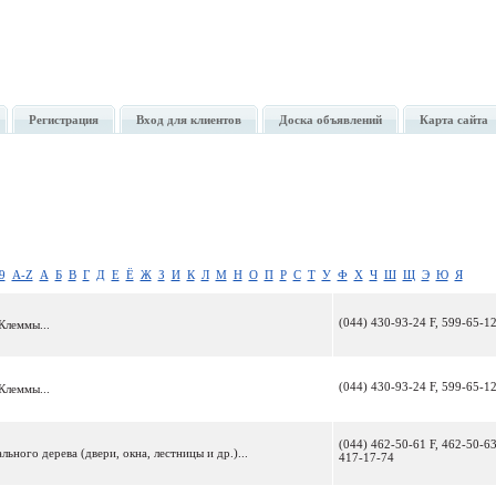
Регистрация
Вход для клиентов
Доска объявлений
Карта сайта
9
A-Z
А
Б
В
Г
Д
Е
Ё
Ж
З
И
К
Л
М
Н
О
П
Р
С
Т
У
Ф
Х
Ч
Ш
Щ
Э
Ю
Я
(044) 430-93-24 F, 599-65-1
Клеммы...
(044) 430-93-24 F, 599-65-1
Клеммы...
(044) 462-50-61 F, 462-50-63
ьного дерева (двери, окна, лестницы и др.)...
417-17-74