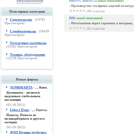
ИБЕРУС-КИЕВ СП
новый
обновленный
- Производство столярных изделий из натурал
(49 голосов)
Популярные категории
ИВА
новый
обновленный
Строительство
(
24785
Просмотров)
- Изготовление ворот гаражных и въездных, 
(42 голосов)
Стройматериалы
(
16428
Просмотров)
Отделочные материалы
(
13502
Просмотров)
Техника, оборудование
(
12228
Просмотров)
Новые фирмы
ДОМИНАНТА
- , , Киев.
Доминанта - является
надежным глобальным
поставщик
(03-18-2022)
Гефест Плюс
- , , Одесса.
Навесы, Навесы из
поликарборната и другого
материа
(03-18-2022)
ФОП Печник-трубочист