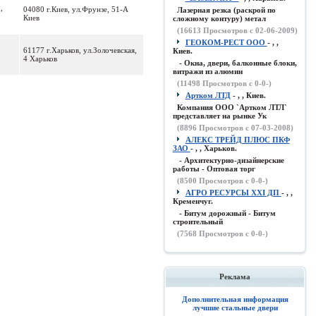
,
04080 г.Киев, ул.Фрунзе, 51-А
Лазерная резка (раскрой по
Киев
сложному контуру) метал
(
16613
Просмотров с 02-06-2009)
ГЕОКОМ-РЕСТ ООО
- , ,
61177 г.Харьков, ул.Золочевская,
Киев.
0
4 Харьков
- Окна, двери, балконные блоки,
витражи из алюмин
(
11498
Просмотров с 0-0-)
Артком ЛТД
- , , Киев.
Компания ООО `Артком ЛТЛ`
представляет на рынке Ук
(
8896
Просмотров с 07-03-2008)
АЛЕКС ТРЕЙД ПЛЮС ПКФ
ЗАО
- , , Харьков.
- Архитектурно-дизайнерские
работы - Оптовая торг
(
8500
Просмотров с 0-0-)
АГРО РЕСУРСЫ XXI ДП
- , ,
Кременчуг.
- Битум дорожный - Битум
строительный
(
7568
Просмотров с 0-0-)
Реклама
Дополнительная информация
лучшие стальные двери