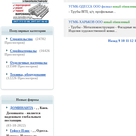
УГМК-ОДЕССА ООО филиал
новый
обновленн
- Трубы ВГП, ц/т, профильные...
УГМК-ХАРЬКОВ ООО
новый
обновленный
- Трубы - Металлоконструкции - Фасадные ма
Популярные категории
Изделия художественной ковки...
Строительство
(
24782
Назад
9
10
11
12
Просмотров)
Стройматериалы
(
16426
Просмотров)
Отделочные материалы
(
13500
Просмотров)
Техника, оборудование
(
12226
Просмотров)
Новые фирмы
ДОМИНАНТА
- , , Киев.
Доминанта - является
надежным глобальным
поставщик
(03-18-2022)
Гефест Плюс
- , , Одесса.
Навесы, Навесы из