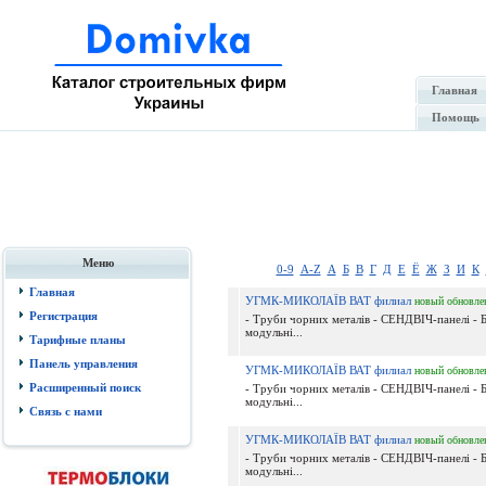
Главная
Помощь
Меню
0-9
A-Z
А
Б
В
Г
Д
Е
Ё
Ж
З
И
К
Главная
УГМК-МИКОЛАЇВ ВАТ филиал
новый
обновле
Регистрация
- Труби чорних металів - СЕНДВІЧ-панелі - Б
модульні...
Тарифные планы
Панель управления
УГМК-МИКОЛАЇВ ВАТ филиал
новый
обновле
Расширенный поиск
- Труби чорних металів - СЕНДВІЧ-панелі - Б
модульні...
Связь с нами
УГМК-МИКОЛАЇВ ВАТ филиал
новый
обновле
- Труби чорних металів - СЕНДВІЧ-панелі - Б
модульні...