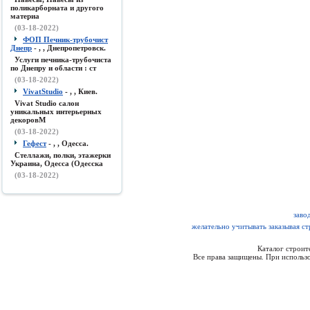
поликарборната и другого
материа
(03-18-2022)
ФОП Печник-трубочист
Днепр
- , , Днепропетровск.
Услуги печника-трубочиста
по Днепру и области : ст
(03-18-2022)
VivatStudio
- , , Киев.
Vivat Studio салон
уникальных интерьерных
декоровМ
(03-18-2022)
Гефест
- , , Одесса.
Стеллажи, полки, этажерки
Украина, Одесса (Одесска
(03-18-2022)
заво
желательно учитывать заказывая с
Каталог строи
Все права защищены. При использо