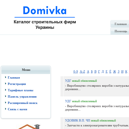
Главная
Помощь
Меню
0-9
A-Z
А
Б
В
Г
Д
Е
Ё
Ж
З
И
К
Главная
УДГ
новый
обновленный
Регистрация
- Виробництво столярних виробів з натураль
деревини...
Тарифные планы
Панель управления
УДГ
новый
обновленный
Расширенный поиск
- Виробництво столярних виробів з натураль
Связь с нами
деревини...
УДОВИК В.П. ЧП
новый
обновленный
- Запчасти к электронагревателям трубчатым.