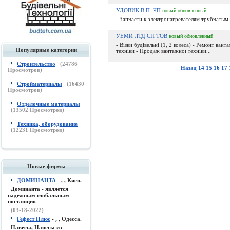
УДОВИК В.П. ЧП
новый
обновленный
- Запчасти к электронагревателям трубчатым.
УЕМИ ЛТД СП ТОВ
новый
обновленный
- Візки будівельні (1, 2 колеса) - Ремонт вант
Популярные категории
техніки - Продаж вантажної техніки...
Строительство
(
24786
Назад
14
15
16
17
Просмотров)
Стройматериалы
(
16430
Просмотров)
Отделочные материалы
(
13502
Просмотров)
Техника, оборудование
(
12231
Просмотров)
Новые фирмы
ДОМИНАНТА
- , , Киев.
Доминанта - является
надежным глобальным
поставщик
(03-18-2022)
Гефест Плюс
- , , Одесса.
Навесы, Навесы из