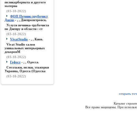
поликарборната и другого
материа
(03-18-2022)
ФОП Печник-трубочист
Днепр
- , , Днепропетровск.
Услуги печника-трубочиста
по Днепру и области : ст
(03-18-2022)
VivatStudio
- , , Киев.
Vivat Studio салон
уникальных интерьерных
декоровМ
(03-18-2022)
Гефест
- , , Одесса.
Стеллажи, полки, этажерки
Украина, Одесса (Одесска
(03-18-2022)
открыть то
Каталог строи
Все права защищены. При использо