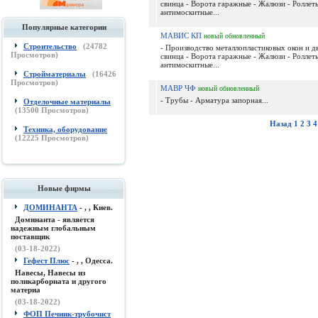
свинца - Ворота гаражные - Жалюзи - Роллеты
антимоскитные...
Популярные категории
МАВИС КП
новый
обновленный
Строительство
(
24782
- Производство металлопластиковых окон и д
Просмотров)
свинца - Ворота гаражные - Жалюзи - Роллеты
антимоскитные...
Стройматериалы
(
16426
Просмотров)
МАВР ЧФ
новый
обновленный
- Трубы - Арматура запорная...
Отделочные материалы
(
13500
Просмотров)
Назад
1
2
3
4
Техника, оборудование
(
12225
Просмотров)
Новые фирмы
ДОМИНАНТА
- , , Киев.
Доминанта - является
надежным глобальным
поставщик
(03-18-2022)
Гефест Плюс
- , , Одесса.
Навесы, Навесы из
поликарборната и другого
материа
(03-18-2022)
ФОП Печник-трубочист