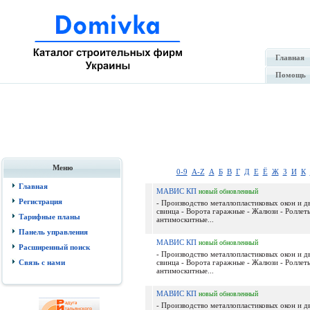
Главная
Помощь
Меню
0-9
A-Z
А
Б
В
Г
Д
Е
Ё
Ж
З
И
К
Главная
МАВИС КП
новый
обновленный
Регистрация
- Производство металлопластиковых окон и д
свинца - Ворота гаражные - Жалюзи - Роллеты
Тарифные планы
антимоскитные...
Панель управления
МАВИС КП
новый
обновленный
Расширенный поиск
- Производство металлопластиковых окон и д
Связь с нами
свинца - Ворота гаражные - Жалюзи - Роллеты
антимоскитные...
МАВИС КП
новый
обновленный
- Производство металлопластиковых окон и д