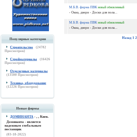
М.Б.В. фирма ПВК
новый
обновленный
- Окна, двери - Доски для пола...
М.Б.В. фирма ПВК
новый
обновленный
- Окна, двери - Доски для пола...
Назад
1
2
Популярные категории
Строительство
(
24782
Просмотров)
Стройматериалы
(
16426
Просмотров)
Отделочные материалы
(
13500
Просмотров)
Техника, оборудование
(
12226
Просмотров)
Новые фирмы
ДОМИНАНТА
- , , Киев.
Доминанта - является
надежным глобальным
поставщик
(03-18-2022)