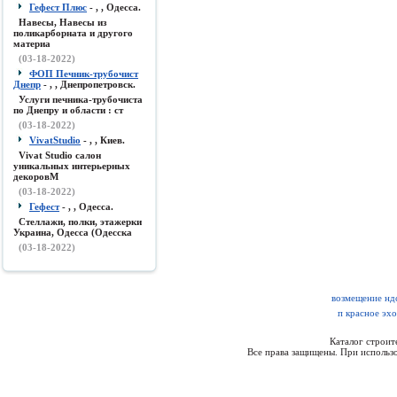
Гефест Плюс
- , , Одесса.
Навесы, Навесы из
поликарборната и другого
материа
(03-18-2022)
ФОП Печник-трубочист
Днепр
- , , Днепропетровск.
Услуги печника-трубочиста
по Днепру и области : ст
(03-18-2022)
VivatStudio
- , , Киев.
Vivat Studio салон
уникальных интерьерных
декоровМ
(03-18-2022)
Гефест
- , , Одесса.
Стеллажи, полки, этажерки
Украина, Одесса (Одесска
(03-18-2022)
возмещение ндс
п красное эх
Каталог строи
Все права защищены. При использо