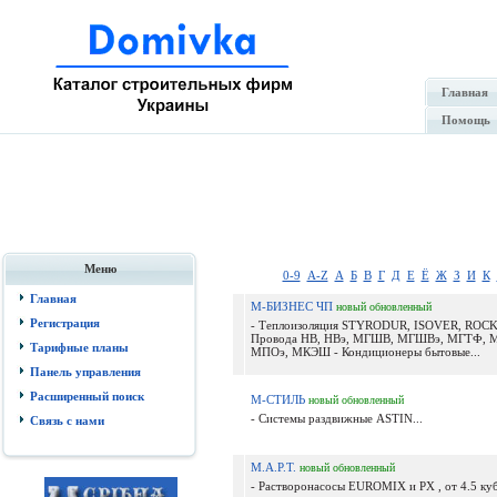
Главная
Помощь
Меню
0-9
A-Z
А
Б
В
Г
Д
Е
Ё
Ж
З
И
К
Главная
М-БИЗНЕС ЧП
новый
обновленный
Регистрация
- Теплоизоляция STYRODUR, ISOVER, ROC
Провода НВ, НВэ, МГШВ, МГШВэ, МГТФ, 
Тарифные планы
МПОэ, МКЭШ - Кондиционеры бытовые...
Панель управления
Расширенный поиск
М-СТИЛЬ
новый
обновленный
- Системы раздвижные ASTIN...
Связь с нами
М.А.Р.Т.
новый
обновленный
- Растворонасосы EUROMIX и PX , от 4.5 куб