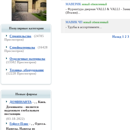
МАВЕРИК
новый
обновленный
- Фурнитура дверная VALLI & VALLI - Замк
(Италия)...
МАВИК ЧП
новый
обновленный
- Трубы в ассортименте...
Популярные категории
Строительство
(
24785
Назад
1
2
3
Просмотров)
Стройматериалы
(
16428
Просмотров)
Отделочные материалы
(
13502
Просмотров)
Техника, оборудование
(
12228
Просмотров)
Новые фирмы
ДОМИНАНТА
- , , Киев.
Доминанта - является
надежным глобальным
поставщик
(03-18-2022)
Гефест Плюс
- , , Одесса.
Навесы, Навесы из