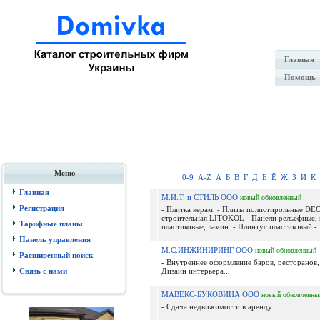
Главная
Помощь
Меню
0-9
A-Z
А
Б
В
Г
Д
Е
Ё
Ж
З
И
К
Главная
М.И.Т. и СТИЛЬ ООО
новый
обновленный
Регистрация
- Плитка керам. - Плиты полистирольные DE
строительная LITOKOL - Панели рельефные, 
Тарифные планы
пластиковые, ламин. - Плинтус пластиковый -..
Панель управления
М.С.ИНЖИНИРИНГ ООО
новый
обновленный
Расширенный поиск
- Внутреннее оформление баров, ресторанов,
Связь с нами
Дизайн интерьера...
МАВЕКС-БУКОВИНА ООО
новый
обновленны
- Сдача недвижимости в аренду...