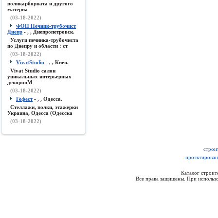
поликарборната и другого
материа
(03-18-2022)
ФОП Печник-трубочист
Днепр
- , , Днепропетровск.
Услуги печника-трубочиста
по Днепру и области : ст
(03-18-2022)
VivatStudio
- , , Киев.
Vivat Studio салон
уникальных интерьерных
декоровМ
(03-18-2022)
Гефест
- , , Одесса.
Стеллажи, полки, этажерки
Украина, Одесса (Одесска
(03-18-2022)
строи
проэктирован
Каталог строи
Все права защищены. При использо