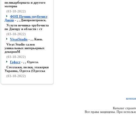
поликарборната и другого
материа
(03-18-2022)
ФОП Печник-трубочист
Днепр
- , , Днепропетровск.
Услуги печника-трубочиста
по Днепру и области : ст
(03-18-2022)
VivatStudio
- , , Киев.
Vivat Studio салон
уникальных интерьерных
декоровМ
(03-18-2022)
Гефест
- , , Одесса.
Стеллажи, полки, этажерки
Украина, Одесса (Одесска
(03-18-2022)
компан
Каталог строи
Все права защищены. При использо