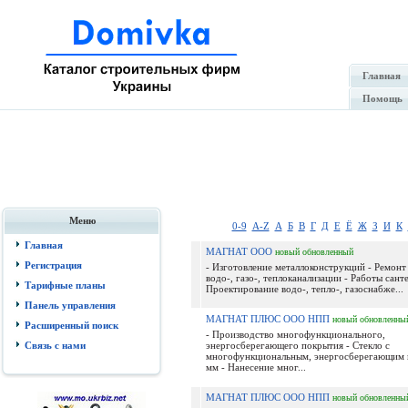
Главная
Помощь
Меню
0-9
A-Z
А
Б
В
Г
Д
Е
Ё
Ж
З
И
К
Главная
МАГНАТ ООО
новый
обновленный
Регистрация
- Изготовление металлоконструкций - Ремонт
водо-, газо-, теплоканализации - Работы сант
Тарифные планы
Проектирование водо-, тепло-, газоснабже...
Панель управления
МАГНАТ ПЛЮС ООО НПП
новый
обновленны
Расширенный поиск
- Производство многофункционального,
Связь с нами
энергосберегающего покрытия - Стекло с
многофункциональным, энергосберегающим 
мм - Нанесение мног...
МАГНАТ ПЛЮС ООО НПП
новый
обновленны