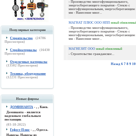
- Производство многофункционального,
энергосберегающего покрытия - Стекло с
многофункциональным, энергосберегающим 
мм - Нанесение мног...
МАГНАТ ПЛЮС ООО НПП
новый
обновленны
- Производство многофункционального,
Популярные категории
энергосберегающего покрытия - Стекло с
многофункциональным, энергосберегающим 
Строительство
(
24786
мм - Нанесение мног...
Просмотров)
МАГНЕЗИТ ООО
новый
обновленный
Стройматериалы
(
16430
Просмотров)
- Строительство гражданское...
Отделочные материалы
Назад
6
7
8
9
10
(
13502
Просмотров)
Техника, оборудование
(
12231
Просмотров)
Новые фирмы
ДОМИНАНТА
- , , Киев.
Доминанта - является
надежным глобальным
поставщик
(03-18-2022)
Гефест Плюс
- , , Одесса.
Навесы, Навесы из