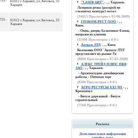
755-
61012 г.Харьков, ул.Энгельса, 33
"LASER ART"
- , , Харьков.
Харьков
Лазерная резка (раскрой по
сложному контуру) метал
(
16613
Просмотров с 02-06-2009)
755-
61012 г.Харьков, ул.Энгельса, 33
ГЕОКОМ-РЕСТ ООО
- , ,
Харьков
Киев.
- Окна, двери, балконные блоки,
витражи из алюмин
(
11498
Просмотров с 0-0-)
Артком ЛТД
- , , Киев.
Компания ООО `Артком ЛТЛ`
представляет на рынке Ук
(
8896
Просмотров с 07-03-2008)
АЛЕКС ТРЕЙД ПЛЮС ПКФ
ЗАО
- , , Харьков.
- Архитектурно-дизайнерские
работы - Оптовая торг
(
8500
Просмотров с 0-0-)
АГРО РЕСУРСЫ XXI ДП
- , ,
Кременчуг.
- Битум дорожный - Битум
строительный
(
7568
Просмотров с 0-0-)
Реклама
Дополнительная информация
стройка дома