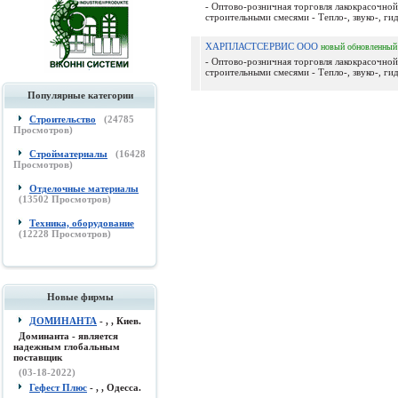
- Оптово-розничная торговля лакокрасочной
строительными смесями - Тепло-, звуко-, гид
ХАРПЛАСТСЕРВИС ООО
новый
обновленный
- Оптово-розничная торговля лакокрасочной
строительными смесями - Тепло-, звуко-, гид
Популярные категории
Строительство
(
24785
Просмотров)
Стройматериалы
(
16428
Просмотров)
Отделочные материалы
(
13502
Просмотров)
Техника, оборудование
(
12228
Просмотров)
Новые фирмы
ДОМИНАНТА
- , , Киев.
Доминанта - является
надежным глобальным
поставщик
(03-18-2022)
Гефест Плюс
- , , Одесса.