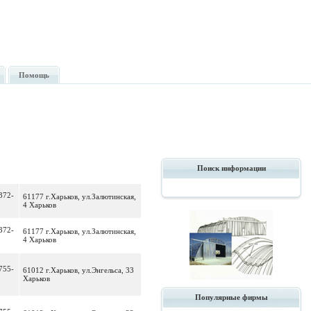
Помощь
Поиск информации
372-
61177 г.Харьков, ул.Залютинская,
4 Харьков
372-
61177 г.Харьков, ул.Залютинская,
4 Харьков
755-
61012 г.Харьков, ул.Энгельса, 33
Харьков
Популярные фирмы