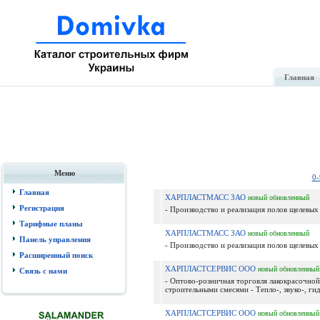
Главная
Меню
0-
Главная
ХАРПЛАСТМАСС ЗАО
новый
обновленный
Регистрация
- Производство и реализация полов щелевых 
Тарифные планы
ХАРПЛАСТМАСС ЗАО
новый
обновленный
Панель управления
- Производство и реализация полов щелевых 
Расширенный поиск
ХАРПЛАСТСЕРВИС ООО
новый
обновленный
Связь с нами
- Оптово-розничная торговля лакокрасочной
строительными смесями - Тепло-, звуко-, гид
ХАРПЛАСТСЕРВИС ООО
новый
обновленный