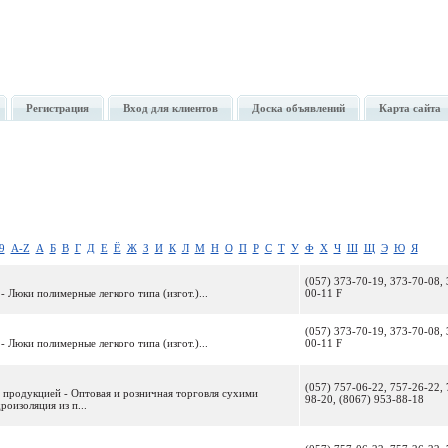
Регистрация
Вход для клиентов
Доска объявлений
Карта сайта
9
A-Z
А
Б
В
Г
Д
Е
Ё
Ж
З
И
К
Л
М
Н
О
П
Р
С
Т
У
Ф
Х
Ч
Ш
Щ
Э
Ю
Я
(057) 373-70-19, 373-70-08, 
- Люки полимерные легкого типа (изгот.)...
00-11 F
(057) 373-70-19, 373-70-08, 
- Люки полимерные легкого типа (изгот.)...
00-11 F
(057) 757-06-22, 757-26-22, 
 продукцией - Оптовая и розничная торговля сухими
98-20, (8067) 953-88-18
роизоляция из п...