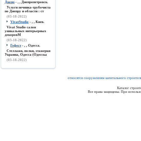
Днепр
- , , Днепропетровск.
Услуги печника-трубочиста
по Днепру и области : ст
(03-18-2022)
VivatStudio
- , , Киев.
Vivat Studio салон
уникальных интерьерных
декоровМ
(03-18-2022)
Гефест
- , , Одесса.
Стеллажи, полки, этажерки
Украина, Одесса (Одесска
(03-18-2022)
относятся сооружениям капитального строитель
Каталог строи
Все права защищены. При использо