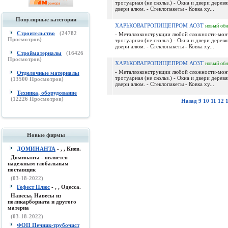
тротуарная (не скольз.) - Окна и двери дерев
двери алюм. - Стеклопакеты - Ковка ху...
Популярные категории
ХАРЬКОВАГРОПИЩЕПРОМ АОЗТ
новый
обн
Строительство
(
24782
- Металлоконструкции любой сложности-мон
Просмотров)
тротуарная (не скольз.) - Окна и двери дерев
двери алюм. - Стеклопакеты - Ковка ху...
Стройматериалы
(
16426
Просмотров)
ХАРЬКОВАГРОПИЩЕПРОМ АОЗТ
новый
обн
- Металлоконструкции любой сложности-мон
Отделочные материалы
тротуарная (не скольз.) - Окна и двери дерев
(
13500
Просмотров)
двери алюм. - Стеклопакеты - Ковка ху...
Техника, оборудование
(
12226
Просмотров)
Назад
9
10
11
12
Новые фирмы
ДОМИНАНТА
- , , Киев.
Доминанта - является
надежным глобальным
поставщик
(03-18-2022)
Гефест Плюс
- , , Одесса.
Навесы, Навесы из
поликарборната и другого
материа
(03-18-2022)
ФОП Печник-трубочист