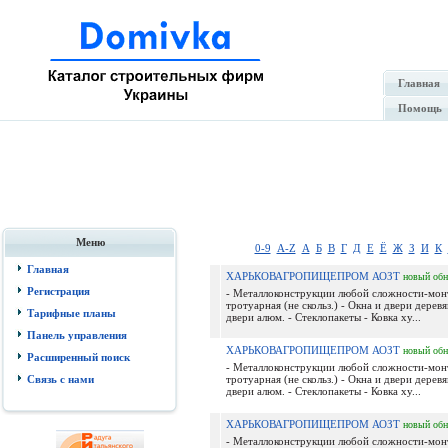
Главная
Помощь
Меню
0-9
A-Z
А
Б
В
Г
Д
Е
Ё
Ж
З
И
К
Главная
ХАРЬКОВАГРОПИЩЕПРОМ АОЗТ
новый
обн
Регистрация
- Металлоконструкции любой сложности-мон
тротуарная (не скольз.) - Окна и двери дерев
Тарифные планы
двери алюм. - Стеклопакеты - Ковка ху...
Панель управления
ХАРЬКОВАГРОПИЩЕПРОМ АОЗТ
новый
обн
Расширенный поиск
- Металлоконструкции любой сложности-мон
Связь с нами
тротуарная (не скольз.) - Окна и двери дерев
двери алюм. - Стеклопакеты - Ковка ху...
ХАРЬКОВАГРОПИЩЕПРОМ АОЗТ
новый
обн
- Металлоконструкции любой сложности-мон