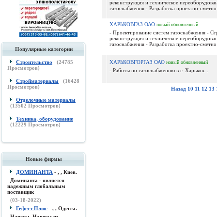
реконструкция и техническое переоборудова
газоснабжения - Разработка проектно-сметно.
ХАРЬКОВГАЗ ОАО
новый
обновленный
- Проектирование систем газоснабжения - Ст
реконструкция и техническое переоборудова
газоснабжения - Разработка проектно-сметно.
Популярные категории
Строительство
(
24785
ХАРЬКОВГОРГАЗ ОАО
новый
обновленный
Просмотров)
- Работы по газоснабжению в г. Харьков...
Стройматериалы
(
16428
Просмотров)
Назад
10
11
12
13
Отделочные материалы
(
13502
Просмотров)
Техника, оборудование
(
12229
Просмотров)
Новые фирмы
ДОМИНАНТА
- , , Киев.
Доминанта - является
надежным глобальным
поставщик
(03-18-2022)
Гефест Плюс
- , , Одесса.
Навесы, Навесы из