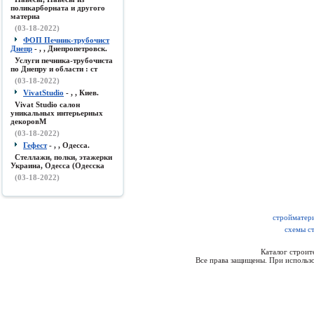
поликарборната и другого
материа
(03-18-2022)
ФОП Печник-трубочист
Днепр
- , , Днепропетровск.
Услуги печника-трубочиста
по Днепру и области : ст
(03-18-2022)
VivatStudio
- , , Киев.
Vivat Studio салон
уникальных интерьерных
декоровМ
(03-18-2022)
Гефест
- , , Одесса.
Стеллажи, полки, этажерки
Украина, Одесса (Одесска
(03-18-2022)
стройматери
схемы ст
Каталог строи
Все права защищены. При использо