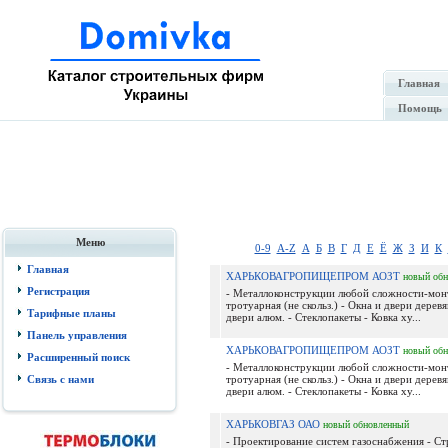
Главная
Помощь
Меню
0-9
A-Z
А
Б
В
Г
Д
Е
Ё
Ж
З
И
К
Главная
ХАРЬКОВАГРОПИЩЕПРОМ АОЗТ
новый
обн
Регистрация
- Металлоконструкции любой сложности-мон
тротуарная (не скольз.) - Окна и двери дерев
Тарифные планы
двери алюм. - Стеклопакеты - Ковка ху...
Панель управления
ХАРЬКОВАГРОПИЩЕПРОМ АОЗТ
новый
обн
Расширенный поиск
- Металлоконструкции любой сложности-мон
Связь с нами
тротуарная (не скольз.) - Окна и двери дерев
двери алюм. - Стеклопакеты - Ковка ху...
ХАРЬКОВГАЗ ОАО
новый
обновленный
- Проектирование систем газоснабжения - Ст