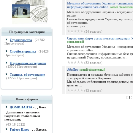
Металл и оборудование Украины - специальн
информационная база online.
новый
обновленн
Металл и оборудование Украина - всеукраинс
online.
Свежая база предприятий Украины, производ
оборудование,
а также орга...
(54 голосов)
Популярные категории
Справочник фирм рынка металлопродукции 
Строительство
(
24782
обновленный
Просмотров)
Металл и оборудование Украины - информа
справочник online.
Стройматериалы
(
16426
Специализированная информационная база ф
Просмотров)
предприятий Украины, производящих м...
(52 голосов)
Отделочные материалы
(
13500
Просмотров)
АбиПро
новый
обновленный
Техника, оборудование
Производство и продажа бетонных заборов (
(
12226
Просмотров)
тротуарной плитки в Харькове.
Мы обладаем собственным производством, п
цены на ...
(43 голосов)
[
1
Новые фирмы
ДОМИНАНТА
- , , Киев.
Доминанта - является
надежным глобальным
поставщик
(03-18-2022)
Гефест Плюс
- , , Одесса.