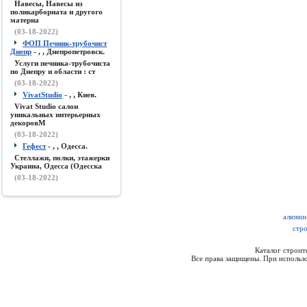
Навесы, Навесы из
поликарборната и другого
материа
(03-18-2022)
ФОП Печник-трубочист
Днепр
- , , Днепропетровск.
Услуги печника-трубочиста
по Днепру и области : ст
(03-18-2022)
VivatStudio
- , , Киев.
Vivat Studio салон
уникальных интерьерных
декоровМ
(03-18-2022)
Гефест
- , , Одесса.
Стеллажи, полки, этажерки
Украина, Одесса (Одесска
(03-18-2022)
алюмин
стр
Каталог строи
Все права защищены. При использо