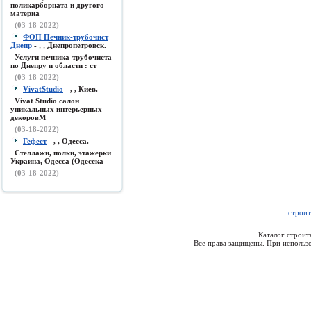
поликарборната и другого
материа
(03-18-2022)
ФОП Печник-трубочист
Днепр
- , , Днепропетровск.
Услуги печника-трубочиста
по Днепру и области : ст
(03-18-2022)
VivatStudio
- , , Киев.
Vivat Studio салон
уникальных интерьерных
декоровМ
(03-18-2022)
Гефест
- , , Одесса.
Стеллажи, полки, этажерки
Украина, Одесса (Одесска
(03-18-2022)
строит
Каталог строи
Все права защищены. При использо