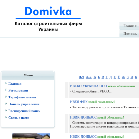
Главная
Помощь
Меню
0-9
A-Z
А
Б
В
Г
Д
Е
Ё
Ж
З
И
К
Главная
ИВЕКО УКРАИНА ООО
новый
обновленный
Регистрация
- Спецавтомобили IVECO...
Тарифные планы
ИВЕЯ ФПК
новый
обновленный
Панель управления
- Техника дорожно-строительная - Техника сп
Расширенный поиск
ИВИК-ДОНБАСС
Связь с нами
новый
обновленный
- Системы вентиляции и кондиционирования 
Проектирование систем вентиляции и кондиц
ИВИК-ДОНБАСС
новый
обновленный