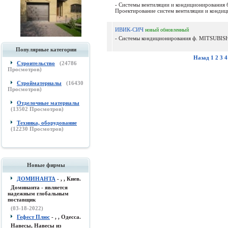
- Системы вентиляции и кондиционирования 
Проектирование систем вентиляции и кондиц
ИВИК-СИЧ
новый
обновленный
- Системы кондиционирования ф. MITSUBISHI
Популярные категории
Назад
1
2
3
4
Строительство
(
24786
Просмотров)
Стройматериалы
(
16430
Просмотров)
Отделочные материалы
(
13502
Просмотров)
Техника, оборудование
(
12230
Просмотров)
Новые фирмы
ДОМИНАНТА
- , , Киев.
Доминанта - является
надежным глобальным
поставщик
(03-18-2022)
Гефест Плюс
- , , Одесса.
Навесы, Навесы из