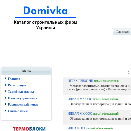
Главная
Меню
0-
Главная
ИГРЕК ПЛЮС ЧП
новый
обновленный
Регистрация
- Металлопластиковые, алюминиевые окна и
сетки (рамные, роллетные) - Роллеты защитны
Тарифные планы
Панель управления
ИДЕАЛ МК ООО
новый
обновленный
- Обследование и паспортизация зданий и с
Расширенный поиск
Связь с нами
ИДЕАЛ МК ООО
новый
обновленный
- Обследование и паспортизация зданий и с
ИДЕАЛ ООО
новый
обновленный