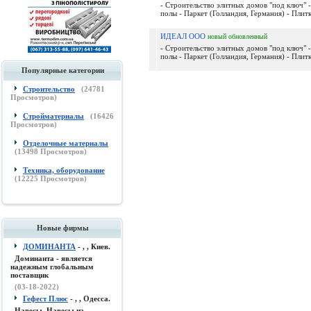
- Строительство элитных домов "под ключ" -
полы - Паркет (Голландия, Германия) - Плитк
ИДЕАЛ ООО
новый
обновленный
- Строительство элитных домов "под ключ" -
полы - Паркет (Голландия, Германия) - Плитк
Популярные категории
Строительство
(
24781
Просмотров)
Стройматериалы
(
16426
Просмотров)
Отделочные материалы
(
13498
Просмотров)
Техника, оборудование
(
12225
Просмотров)
Новые фирмы
ДОМИНАНТА
- , , Киев.
Доминанта - является
надежным глобальным
поставщик
(03-18-2022)
Гефест Плюс
- , , Одесса.
Навесы, Навесы из