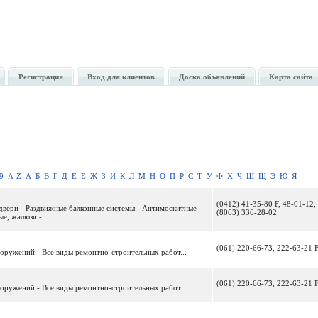
Регистрация
Вход для клиентов
Доска объявлений
Карта сайта
9
A-Z
А
Б
В
Г
Д
Е
Ё
Ж
З
И
К
Л
М
Н
О
П
Р
С
Т
У
Ф
Х
Ч
Ш
Щ
Э
Ю
Я
(0412) 41-35-80 F, 48-01-12,
 двери - Раздвижные балконные системы - Антимоскитные
(8063) 336-28-02
е, жалюзи - ...
(061) 220-66-73, 222-63-21 
ооружений - Все виды ремонтно-строительных работ...
(061) 220-66-73, 222-63-21 
ооружений - Все виды ремонтно-строительных работ...