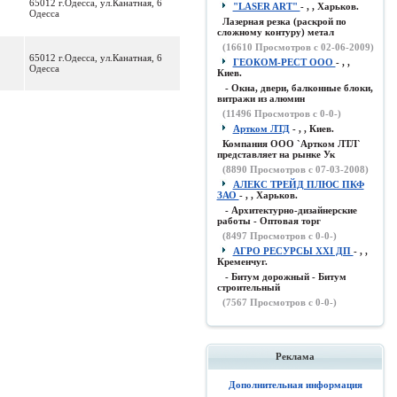
65012 г.Одесса, ул.Канатная, 6
"LASER ART"
- , , Харьков.
Одесса
Лазерная резка (раскрой по
сложному контуру) метал
(
16610
Просмотров с 02-06-2009)
65012 г.Одесса, ул.Канатная, 6
ГЕОКОМ-РЕСТ ООО
- , ,
Одесса
Киев.
- Окна, двери, балконные блоки,
витражи из алюмин
(
11496
Просмотров с 0-0-)
Артком ЛТД
- , , Киев.
Компания ООО `Артком ЛТЛ`
представляет на рынке Ук
(
8890
Просмотров с 07-03-2008)
АЛЕКС ТРЕЙД ПЛЮС ПКФ
ЗАО
- , , Харьков.
- Архитектурно-дизайнерские
работы - Оптовая торг
(
8497
Просмотров с 0-0-)
АГРО РЕСУРСЫ XXI ДП
- , ,
Кременчуг.
- Битум дорожный - Битум
строительный
(
7567
Просмотров с 0-0-)
Реклама
Дополнительная информация