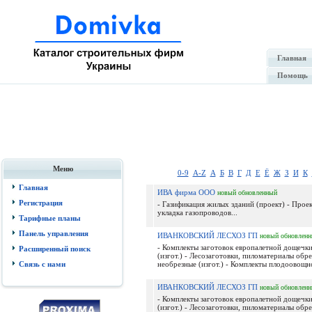
Главная
Помощь
Меню
0-9
A-Z
А
Б
В
Г
Д
Е
Ё
Ж
З
И
К
Главная
ИВА фирма ООО
новый
обновленный
Регистрация
- Газификация жилых зданий (проект) - Прое
укладка газопроводов...
Тарифные планы
Панель управления
ИВАНКОВСКИЙ ЛЕСХОЗ ГП
новый
обновлен
- Комплекты заготовок европалетной дощечки
Расширенный поиск
(изгот.) - Лесозаготовки, пиломатериалы обр
Связь с нами
необрезные (изгот.) - Комплекты плодоовощно
ИВАНКОВСКИЙ ЛЕСХОЗ ГП
новый
обновлен
- Комплекты заготовок европалетной дощечки
(изгот.) - Лесозаготовки, пиломатериалы обр