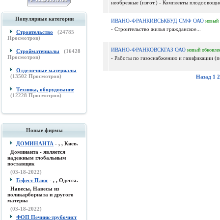
необрезные (изгот.) - Комплекты плодоовощно
Популярные категории
ИВАНО-ФРАНКИВСЬКБУД СМФ ОАО
новый
- Строительство жилья гражданское...
Строительство
(
24785
Просмотров)
ИВАНО-ФРАНКОВСКГАЗ ОАО
новый
обновле
Стройматериалы
(
16428
Просмотров)
- Работы по газоснабжению и газификации (по
Отделочные материалы
(
13502
Просмотров)
Назад
1
2
Техника, оборудование
(
12228
Просмотров)
Новые фирмы
ДОМИНАНТА
- , , Киев.
Доминанта - является
надежным глобальным
поставщик
(03-18-2022)
Гефест Плюс
- , , Одесса.
Навесы, Навесы из
поликарборната и другого
материа
(03-18-2022)
ФОП Печник-трубочист