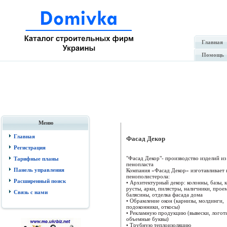
Главная
Помощь
Меню
Главная
Фасад Декор
Регистрация
"Фасад Декор"- производство изделий из
Тарифные планы
пенопласта
Панель управления
Компания «Фасад Декор» изготавливает 
пенополистерола:
Расширенный поиск
• Архитектурный декор: колонны, базы, к
русты, арки, пилястры, наличники, прое
Связь с нами
балясины, отделка фасада дома
• Обрамление окон (карнизы, молдинги,
подоконники, откосы)
• Рекламную продукцию (вывески, логот
объемные буквы)
• Трубную теплоизоляцию