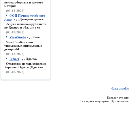
поликарборната и другого
материа
(03-18-2022)
ФОП Печник-трубочист
Днепр
- , , Днепропетровск.
Услуги печника-трубочиста
по Днепру и области : ст
(03-18-2022)
VivatStudio
- , , Киев.
Vivat Studio салон
уникальных интерьерных
декоровМ
(03-18-2022)
Гефест
- , , Одесса.
Стеллажи, полки, этажерки
Украина, Одесса (Одесска
(03-18-2022)
базы стройм
Каталог строи
Все права защищены. При использо