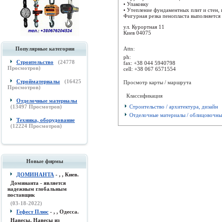
• Упаковку
• Утепление фундаментных плит и стен, 
Фигурная резка пенопласта выполняется .
ул. Курортная 11
Киев
04075
Attn:
Популярные категории
ph:
Строительство
(
24778
fax:
+38 044 5940798
Просмотров)
cell:
+38 067 6571554
Стройматериалы
(
16425
Просмотр карты / маршрута
Просмотров)
Классификация
Отделочные материалы
Строительство / архитектура, дизайн
(
13497
Просмотров)
Отделочные материалы / облицовочны
Техника, оборудование
(
12224
Просмотров)
Новые фирмы
ДОМИНАНТА
- , , Киев.
Доминанта - является
надежным глобальным
поставщик
(03-18-2022)
Гефест Плюс
- , , Одесса.
Навесы, Навесы из