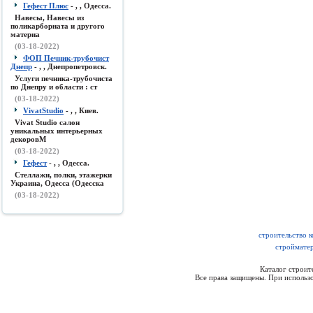
Гефест Плюс
- , , Одесса.
Навесы, Навесы из
поликарборната и другого
материа
(03-18-2022)
ФОП Печник-трубочист
Днепр
- , , Днепропетровск.
Услуги печника-трубочиста
по Днепру и области : ст
(03-18-2022)
VivatStudio
- , , Киев.
Vivat Studio салон
уникальных интерьерных
декоровМ
(03-18-2022)
Гефест
- , , Одесса.
Стеллажи, полки, этажерки
Украина, Одесса (Одесска
(03-18-2022)
строительство 
стройматер
Каталог строи
Все права защищены. При использо