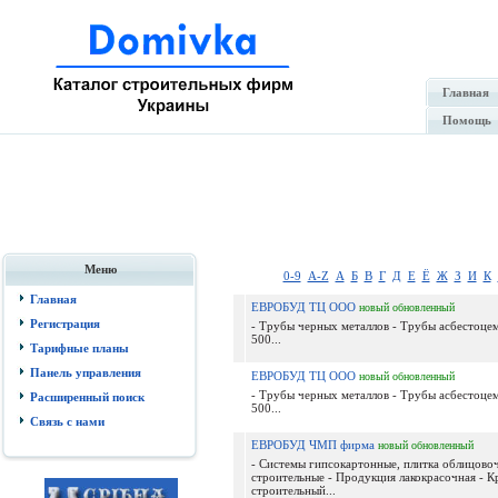
Главная
Помощь
Меню
0-9
A-Z
А
Б
В
Г
Д
Е
Ё
Ж
З
И
К
Главная
ЕВРОБУД ТЦ ООО
новый
обновленный
Регистрация
- Трубы черных металлов - Трубы асбестоце
500...
Тарифные планы
Панель управления
ЕВРОБУД ТЦ ООО
новый
обновленный
- Трубы черных металлов - Трубы асбестоце
Расширенный поиск
500...
Связь с нами
ЕВРОБУД ЧМП фирма
новый
обновленный
- Системы гипсокартонные, плитка облицовоч
строительные - Продукция лакокрасочная - 
строительный...