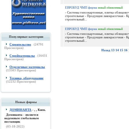
ЕВРОБУД ЧМП фирма
новый
обновленный
- Системы гипсокартонные, плитка облицовоч
строительные - Продукция лакокрасочная - 
строительный...
ЕВРОБУД ЧМП фирма
новый
обновленный
- Системы гипсокартонные, плитка облицовоч
Популярные категории
строительные - Продукция лакокрасочная - 
строительный...
Строительство
(
24791
Просмотров)
Назад
13
14
15
16
Стройматериалы
(
16431
Просмотров)
Отделочные материалы
(
13503
Просмотров)
Техника, оборудование
(
12232
Просмотров)
Новые фирмы
ДОМИНАНТА
- , , Киев.
Доминанта - является
надежным глобальным
поставщик
(03-18-2022)