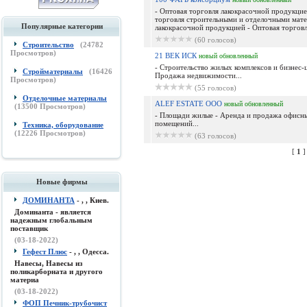
- Оптовая торговля лакокрасочной продукцие
торговля строительными и отделочными мате
Популярные категории
лакокрасочной продукцией - Оптовая торговля
(60 голосов)
Строительство
(
24782
Просмотров)
21 ВЕК ИСК
новый
обновленный
- Строительство жилых комплексов и бизнес-
Стройматериалы
(
16426
Продажа недвижимости...
Просмотров)
(55 голосов)
Отделочные материалы
ALEF ESTATE ООО
новый
обновленный
(
13500
Просмотров)
- Площади жилые - Аренда и продажа офисн
помещений...
Техника, оборудование
(
12226
Просмотров)
(63 голосов)
[
1
Новые фирмы
ДОМИНАНТА
- , , Киев.
Доминанта - является
надежным глобальным
поставщик
(03-18-2022)
Гефест Плюс
- , , Одесса.
Навесы, Навесы из
поликарборната и другого
материа
(03-18-2022)
ФОП Печник-трубочист