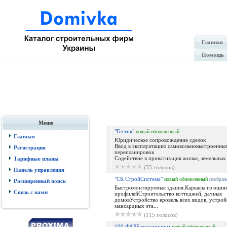
Главная
Помощь
Меню
"Гестия"
новый
обновленный
Главная
Юридическое сопровождение сделок
Ввод в эксплуатацию самовольновыстроенных
Регистрация
перепланировок
Содействие в приватизация жилья, земельных у
Тарифные планы
(55 голосов)
Панель управления
"СК СтройСистема"
новый
обновленный
изображ
Расширенный поиск
Быстромонтируемые здания.Каркасы из оцин
Связь с нами
профилейСтроительство коттеджей, дачных
домовУстройство кровель всех видов, устрой
мансардных эта...
(115 голосов)
100 ФАРБ консорциум
новый
обновленный