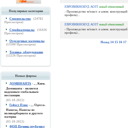
ЕВРОВИКНОБУД АОЗТ
новый
обновленный
Популярные категории
- Производство м/пласт. и алюм. конструкций 
профиль)...
Строительство
(
24782
Просмотров)
ЕВРОВИКНОБУД АОЗТ
новый
обновленный
- Производство м/пласт. и алюм. конструкций 
Стройматериалы
(
16426
профиль)...
Просмотров)
Отделочные материалы
Назад
14
15
16
17
(
13500
Просмотров)
Техника, оборудование
(
12226
Просмотров)
Новые фирмы
ДОМИНАНТА
- , , Киев.
Доминанта - является
надежным глобальным
поставщик
(03-18-2022)
Гефест Плюс
- , , Одесса.
Навесы, Навесы из
поликарборната и другого
материа
(03-18-2022)
ФОП Печник-трубочист