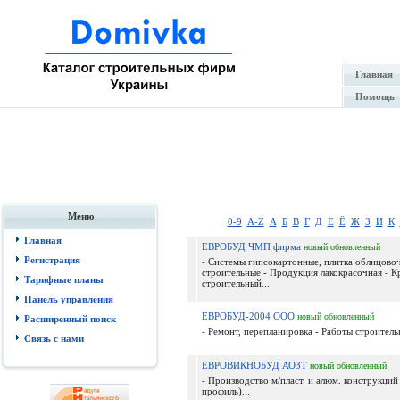
Главная
Помощь
Меню
0-9
A-Z
А
Б
В
Г
Д
Е
Ё
Ж
З
И
К
Главная
ЕВРОБУД ЧМП фирма
новый
обновленный
Регистрация
- Системы гипсокартонные, плитка облицовоч
строительные - Продукция лакокрасочная - 
Тарифные планы
строительный...
Панель управления
ЕВРОБУД-2004 ООО
новый
обновленный
Расширенный поиск
- Ремонт, перепланировка - Работы строительн
Связь с нами
ЕВРОВИКНОБУД АОЗТ
новый
обновленный
- Производство м/пласт. и алюм. конструкций 
профиль)...