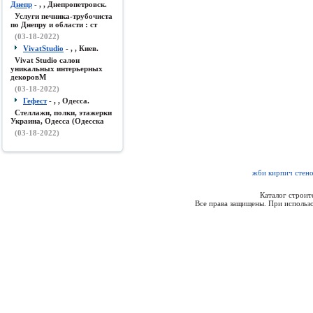
Днепр
- , , Днепропетровск.
Услуги печника-трубочиста
по Днепру и области : ст
(03-18-2022)
VivatStudio
- , , Киев.
Vivat Studio салон
уникальных интерьерных
декоровМ
(03-18-2022)
Гефест
- , , Одесса.
Стеллажи, полки, этажерки
Украина, Одесса (Одесска
(03-18-2022)
жби кирпич стено
Каталог строи
Все права защищены. При использо