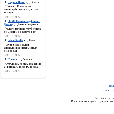
Гефест Плюс
- , , Одесса.
Навесы, Навесы из
поликарборната и другого
материа
(03-18-2022)
ФОП Печник-трубочист
Днепр
- , , Днепропетровск.
Услуги печника-трубочиста
по Днепру и области : ст
(03-18-2022)
VivatStudio
- , , Киев.
Vivat Studio салон
уникальных интерьерных
декоровМ
(03-18-2022)
Гефест
- , , Одесса.
Стеллажи, полки, этажерки
Украина, Одесса (Одесска
(03-18-2022)
разд
лучший бр
Каталог строи
Все права защищены. При использо