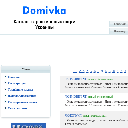
Главная
Помощь
Меню
0-9
A-Z
А
Б
В
Г
Д
Е
Ё
Ж
З
И
К
Главная
ЯКИМОВИЧ ЧП
новый
обновленный
Регистрация
- Окна металлопластиковые - Двери металлопл
Заделка откосов - Обшивка балконов - Жалюзи
Тарифные планы
Панель управления
ЯКИМОВИЧ ЧП
новый
обновленный
- Окна металлопластиковые - Двери металлопл
Расширенный поиск
Заделка откосов - Обшивка балконов - Жалюзи
Связь с нами
ЯКИСТЬ ЧП
новый
обновленный
- Монтаж систем водо-, тепло-, газоснабжени
Трубы стальные...