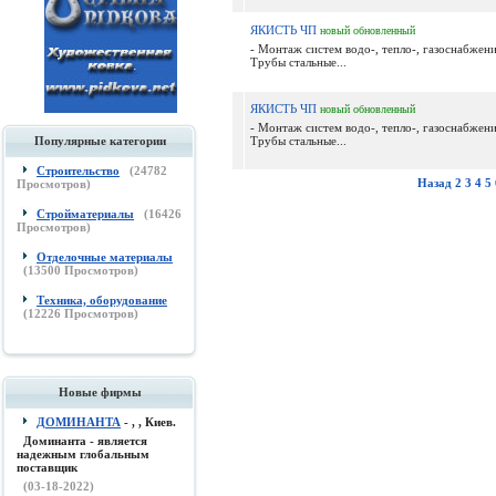
ЯКИСТЬ ЧП
новый
обновленный
- Монтаж систем водо-, тепло-, газоснабжени
Трубы стальные...
ЯКИСТЬ ЧП
новый
обновленный
- Монтаж систем водо-, тепло-, газоснабжени
Популярные категории
Трубы стальные...
Строительство
(
24782
Назад
2
3
4
5
Просмотров)
Стройматериалы
(
16426
Просмотров)
Отделочные материалы
(
13500
Просмотров)
Техника, оборудование
(
12226
Просмотров)
Новые фирмы
ДОМИНАНТА
- , , Киев.
Доминанта - является
надежным глобальным
поставщик
(03-18-2022)