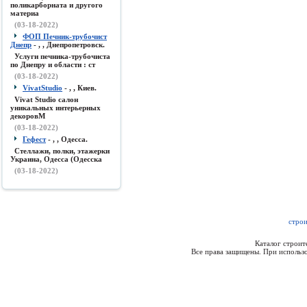
поликарборната и другого
материа
(03-18-2022)
ФОП Печник-трубочист
Днепр
- , , Днепропетровск.
Услуги печника-трубочиста
по Днепру и области : ст
(03-18-2022)
VivatStudio
- , , Киев.
Vivat Studio салон
уникальных интерьерных
декоровМ
(03-18-2022)
Гефест
- , , Одесса.
Стеллажи, полки, этажерки
Украина, Одесса (Одесска
(03-18-2022)
строи
Каталог строи
Все права защищены. При использо