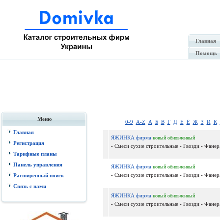
Главная
Помощь
Меню
0-9
A-Z
А
Б
В
Г
Д
Е
Ё
Ж
З
И
К
Главная
ЯЖИНКА фирма
новый
обновленный
Регистрация
- Смеси сухие строительные - Гвозди - Фанер
Тарифные планы
Панель управления
ЯЖИНКА фирма
новый
обновленный
- Смеси сухие строительные - Гвозди - Фанер
Расширенный поиск
Связь с нами
ЯЖИНКА фирма
новый
обновленный
- Смеси сухие строительные - Гвозди - Фанер