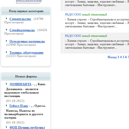
ассорт - Замки, защелки, изделия скобяные - 
светильники бытовые - Инструмент...
Популярные категории
РАДО ООО
новый
обновленный
Строительство
(
24780
- Химия строит. - Стройматериалы в ассортим
Просмотров)
ассорт - Замки, защелки, изделия скобяные - 
светильники бытовые - Инструмент...
Стройматериалы
(
16426
Просмотров)
РАДО ООО
новый
обновленный
- Химия строит. - Стройматериалы в ассортим
Отделочные материалы
ассорт - Замки, защелки, изделия скобяные - 
(
13498
Просмотров)
светильники бытовые - Инструмент...
Техника, оборудование
(
12225
Просмотров)
Назад
3
4
5
6
Новые фирмы
ДОМИНАНТА
- , , Киев.
Доминанта - является
надежным глобальным
поставщик
(03-18-2022)
Гефест Плюс
- , , Одесса.
Навесы, Навесы из
поликарборната и другого
материа
(03-18-2022)
ФОП Печник-трубочист