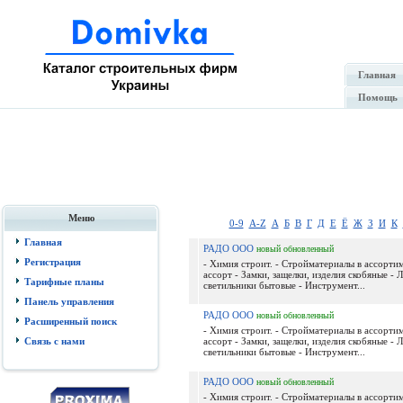
Главная
Помощь
Меню
0-9
A-Z
А
Б
В
Г
Д
Е
Ё
Ж
З
И
К
Главная
РАДО ООО
новый
обновленный
Регистрация
- Химия строит. - Стройматериалы в ассортим
ассорт - Замки, защелки, изделия скобяные - 
Тарифные планы
светильники бытовые - Инструмент...
Панель управления
РАДО ООО
новый
обновленный
Расширенный поиск
- Химия строит. - Стройматериалы в ассортим
Связь с нами
ассорт - Замки, защелки, изделия скобяные - 
светильники бытовые - Инструмент...
РАДО ООО
новый
обновленный
- Химия строит. - Стройматериалы в ассортим