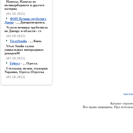
Навесы, Навесы из
поликарборната и другого
материа
(03-18-2022)
ФОП Печник-трубочист
Днепр
- , , Днепропетровск.
Услуги печника-трубочиста
по Днепру и области : ст
(03-18-2022)
VivatStudio
- , , Киев.
Vivat Studio салон
уникальных интерьерных
декоровМ
(03-18-2022)
Гефест
- , , Одесса.
Стеллажи, полки, этажерки
Украина, Одесса (Одесска
(03-18-2022)
магази
Каталог строи
Все права защищены. При использо