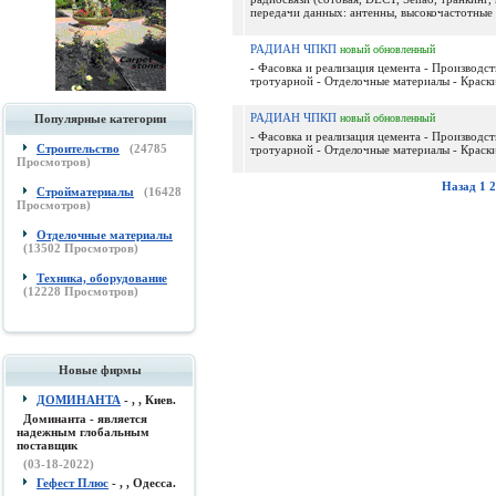
передачи данных: антенны, высокочастотные ф
РАДИАН ЧПКП
новый
обновленный
- Фасовка и реализация цемента - Производст
тротуарной - Отделочные материалы - Краски
РАДИАН ЧПКП
Популярные категории
новый
обновленный
- Фасовка и реализация цемента - Производст
Строительство
(
24785
тротуарной - Отделочные материалы - Краски
Просмотров)
Назад
1
2
Стройматериалы
(
16428
Просмотров)
Отделочные материалы
(
13502
Просмотров)
Техника, оборудование
(
12228
Просмотров)
Новые фирмы
ДОМИНАНТА
- , , Киев.
Доминанта - является
надежным глобальным
поставщик
(03-18-2022)
Гефест Плюс
- , , Одесса.