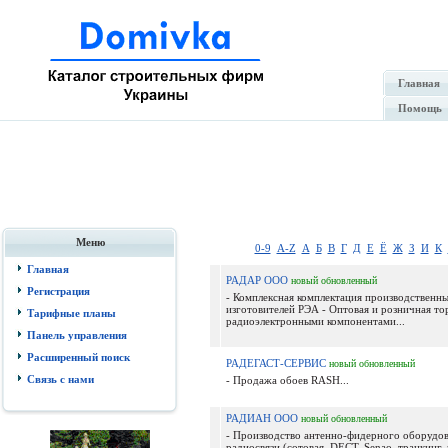
Главная
Помощь
Меню
0-9
A-Z
А
Б
В
Г
Д
Е
Ё
Ж
З
И
К
Главная
РАДАР ООО
новый
обновленный
Регистрация
- Комплексная комплектация производственн
изготовителей РЭА - Оптовая и розничная то
Тарифные планы
радиоэлектронными компонентами...
Панель управления
Расширенный поиск
РАДЕГАСТ-СЕРВИС
новый
обновленный
Связь с нами
- Продажа обоев RASH...
РАДИАН ООО
новый
обновленный
- Производство антенно-фидерного оборудов
радиосвязи (сотовая, DECT, Senao, транкинг,