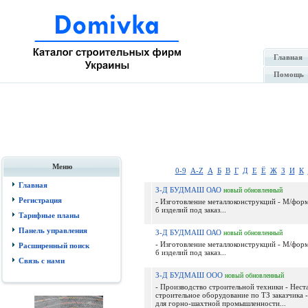
Главная
Помощь
Меню
0-9
A-Z
А
Б
В
Г
Д
Е
Ё
Ж
З
И
К
Главная
З-Д БУДМАШ ОАО
новый
обновленный
Регистрация
- Изготовление металлоконструкций - М/форм
б изделий под заказ...
Тарифные планы
Панель управления
З-Д БУДМАШ ОАО
новый
обновленный
- Изготовление металлоконструкций - М/форм
Расширенный поиск
б изделий под заказ...
Связь с нами
З-Д БУДМАШ ООО
новый
обновленный
- Производство строительной техники - Нест
строительное оборудование по ТЗ заказчика 
для горно-шахтной промышленности...