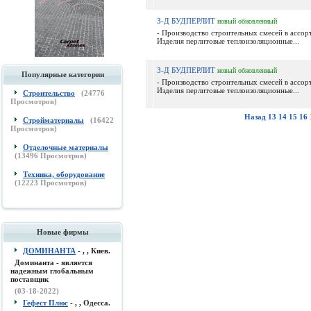
З-Д БУДПЕРЛИТ
новый
обновленный
- Производство строительных смесей в ассор
Изделия перлитовые теплоизоляционные...
З-Д БУДПЕРЛИТ
новый
обновленный
Популярные категории
- Производство строительных смесей в ассор
Изделия перлитовые теплоизоляционные...
Строительство
(
24776
Просмотров)
Назад
13
14
15
16
Стройматериалы
(
16422
Просмотров)
Отделочные материалы
(
13496
Просмотров)
Техника, оборудование
(
12223
Просмотров)
Новые фирмы
ДОМИНАНТА
- , , Киев.
Доминанта - является
надежным глобальным
поставщик
(03-18-2022)
Гефест Плюс
- , , Одесса.