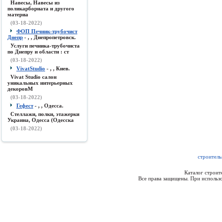
Навесы, Навесы из
поликарборната и другого
материа
(03-18-2022)
ФОП Печник-трубочист
Днепр
- , , Днепропетровск.
Услуги печника-трубочиста
по Днепру и области : ст
(03-18-2022)
VivatStudio
- , , Киев.
Vivat Studio салон
уникальных интерьерных
декоровМ
(03-18-2022)
Гефест
- , , Одесса.
Стеллажи, полки, этажерки
Украина, Одесса (Одесска
(03-18-2022)
строитель
Каталог строи
Все права защищены. При использо