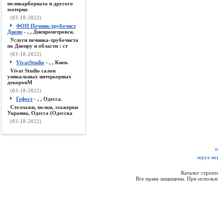
поликарборната и другого
материа
(03-18-2022)
ФОП Печник-трубочист
Днепр
- , , Днепропетровск.
Услуги печника-трубочиста
по Днепру и области : ст
(03-18-2022)
VivatStudio
- , , Киев.
Vivat Studio салон
уникальных интерьерных
декоровМ
(03-18-2022)
Гефест
- , , Одесса.
Стеллажи, полки, этажерки
Украина, Одесса (Одесска
(03-18-2022)
п
леруа ме
Каталог строи
Все права защищены. При использо