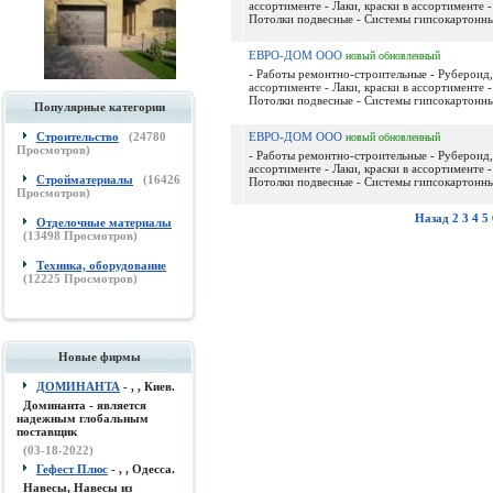
ассортименте - Лаки, краски в ассортименте -
Потолки подвесные - Системы гипсокартонные
ЕВРО-ДОМ ООО
новый
обновленный
- Работы ремонтно-строительные - Рубероид,
ассортименте - Лаки, краски в ассортименте -
Потолки подвесные - Системы гипсокартонные
Популярные категории
Строительство
(
24780
ЕВРО-ДОМ ООО
новый
обновленный
Просмотров)
- Работы ремонтно-строительные - Рубероид,
ассортименте - Лаки, краски в ассортименте -
Стройматериалы
(
16426
Потолки подвесные - Системы гипсокартонные
Просмотров)
Назад
2
3
4
5
Отделочные материалы
(
13498
Просмотров)
Техника, оборудование
(
12225
Просмотров)
Новые фирмы
ДОМИНАНТА
- , , Киев.
Доминанта - является
надежным глобальным
поставщик
(03-18-2022)
Гефест Плюс
- , , Одесса.
Навесы, Навесы из