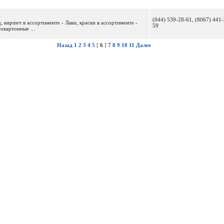
(044) 539-28-61, (8067) 441-
 кирпич в ассортименте - Лаки, краски в ассортименте -
59
окартонные ...
Назад
1
2
3
4
5
[
6
]
7
8
9
10
11
Далее