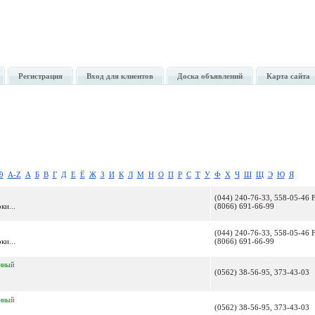
Регистрация
Вход для клиентов
Доска объявлений
Карта сайта
9
A-Z
А
Б
В
Г
Д
Е
Ё
Ж
З
И
К
Л
М
Н
О
П
Р
С
Т
У
Ф
Х
Ч
Ш
Щ
Э
Ю
Я
(044) 240-76-33, 558-05-46 F
ки...
(8066) 691-66-99
(044) 240-76-33, 558-05-46 F
ки...
(8066) 691-66-99
нный
(0562) 38-56-95, 373-43-03
нный
(0562) 38-56-95, 373-43-03