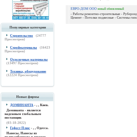
ЕВРО-ДОМ ООО
новый
обновленный
- Работы ремонтно-строительные - Рубероид,
Цемент - Потолки подвесные - Системы гипс
Популярные категории
Строительство
(
24777
Просмотров)
Стройматериалы
(
16423
Просмотров)
Отделочные материалы
(
13497
Просмотров)
Техника, оборудование
(
12224
Просмотров)
Новые фирмы
ДОМИНАНТА
- , , Киев.
Доминанта - является
надежным глобальным
поставщик
(03-18-2022)
Гефест Плюс
- , , Одесса.
Навесы, Навесы из
поликарборната и другого