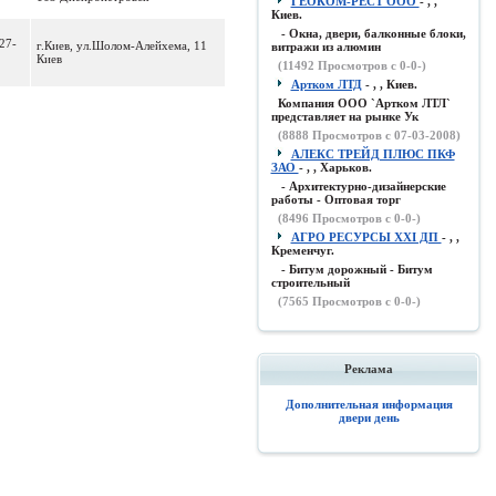
ГЕОКОМ-РЕСТ ООО
- , ,
Киев.
- Окна, двери, балконные блоки,
27-
г.Киев, ул.Шолом-Алейхема, 11
витражи из алюмин
Киев
(
11492
Просмотров с 0-0-)
Артком ЛТД
- , , Киев.
Компания ООО `Артком ЛТЛ`
представляет на рынке Ук
(
8888
Просмотров с 07-03-2008)
АЛЕКС ТРЕЙД ПЛЮС ПКФ
ЗАО
- , , Харьков.
- Архитектурно-дизайнерские
работы - Оптовая торг
(
8496
Просмотров с 0-0-)
АГРО РЕСУРСЫ XXI ДП
- , ,
Кременчуг.
- Битум дорожный - Битум
строительный
(
7565
Просмотров с 0-0-)
Реклама
Дополнительная информация
двери день