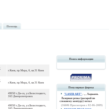
Помощь
Поиск информации
,
г.Киев, пр.Мира, 6, кв.31 Киев
,
г.Киев, пр.Мира, 6, кв.31 Киев
Популярные фирмы
49050 г.Дн-ск, ул.Белостоцкого,
"LASER ART"
- , , Харьков.
163 Днепропетровск
Лазерная резка (раскрой по
сложному контуру) метал
(
16606
Просмотров с 02-06-2009)
49050 г.Дн-ск, ул.Белостоцкого,
163 Днепропетровск