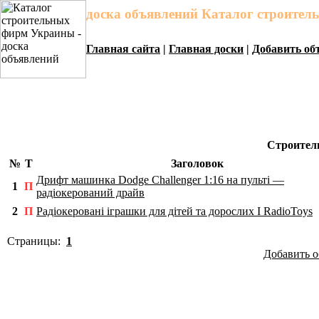
доска объявлений Каталог строите
Главная сайта
|
Главная доски
|
Добавить об
Строител
№
Т
Заголовок
Дрифт машинка Dodge Challenger 1:16 на пульті —
1
П
радіокерований драйв
2
П
Радіокеровані іграшки для дітей та дорослих I RadioToys
Страницы:
1
Добавить о