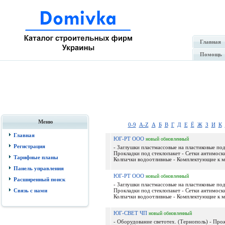
Главная
Помощь
Меню
0-9
A-Z
А
Б
В
Г
Д
Е
Ё
Ж
З
И
К
Главная
ЮГ-РТ ООО
новый
обновленный
Регистрация
- Заглушки пластмассовые на пластиковые по
Прокладки под стеклопакет - Сетки антимоск
Тарифные планы
Колпачки водоотливные - Комплектующие к ме
Панель управления
ЮГ-РТ ООО
новый
обновленный
Расширенный поиск
- Заглушки пластмассовые на пластиковые по
Связь с нами
Прокладки под стеклопакет - Сетки антимоск
Колпачки водоотливные - Комплектующие к ме
ЮГ-СВЕТ ЧП
новый
обновленный
- Оборудование светотех. (Тернополь) - Про