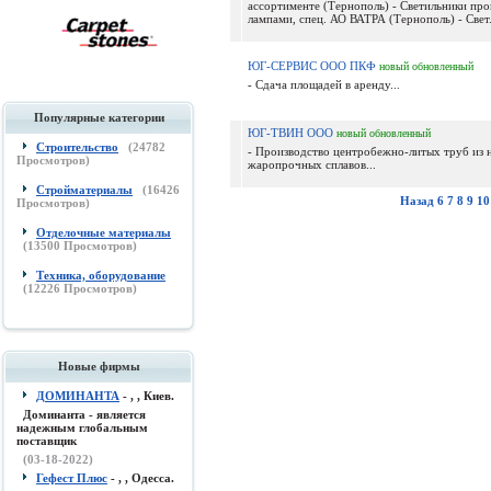
ассортименте (Тернополь) - Светильники про
лампами, спец. АО ВАТРА (Тернополь) - Свет.
ЮГ-СЕРВИС ООО ПКФ
новый
обновленный
- Сдача площадей в аренду...
Популярные категории
ЮГ-ТВИН ООО
новый
обновленный
Строительство
(
24782
- Производство центробежно-литых труб из
Просмотров)
жаропрочных сплавов...
Стройматериалы
(
16426
Назад
6
7
8
9
10
Просмотров)
Отделочные материалы
(
13500
Просмотров)
Техника, оборудование
(
12226
Просмотров)
Новые фирмы
ДОМИНАНТА
- , , Киев.
Доминанта - является
надежным глобальным
поставщик
(03-18-2022)
Гефест Плюс
- , , Одесса.