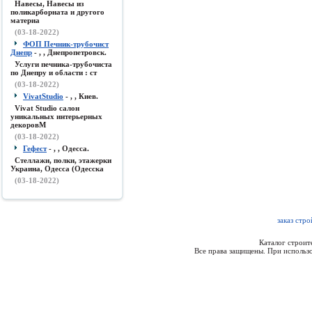
Навесы, Навесы из
поликарборната и другого
материа
(03-18-2022)
ФОП Печник-трубочист
Днепр
- , , Днепропетровск.
Услуги печника-трубочиста
по Днепру и области : ст
(03-18-2022)
VivatStudio
- , , Киев.
Vivat Studio салон
уникальных интерьерных
декоровМ
(03-18-2022)
Гефест
- , , Одесса.
Стеллажи, полки, этажерки
Украина, Одесса (Одесска
(03-18-2022)
заказ стр
Каталог строи
Все права защищены. При использо