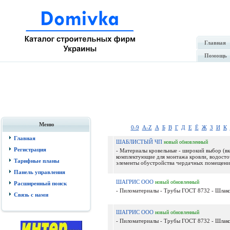
Главная
Помощь
Меню
0-9
A-Z
А
Б
В
Г
Д
Е
Ё
Ж
З
И
К
Главная
ШАБЛИСТЫЙ ЧП
новый
обновленный
Регистрация
- Материалы кровельные - широкий выбор (в
комплектующие для монтажа кровли, водосто
Тарифные планы
элементы обустройства чердачных помещений)
Панель управления
ШАГРИС ООО
новый
обновленный
Расширенный поиск
- Пиломатериалы - Трубы ГОСТ 8732 - Шлако
Связь с нами
ШАГРИС ООО
новый
обновленный
- Пиломатериалы - Трубы ГОСТ 8732 - Шлако