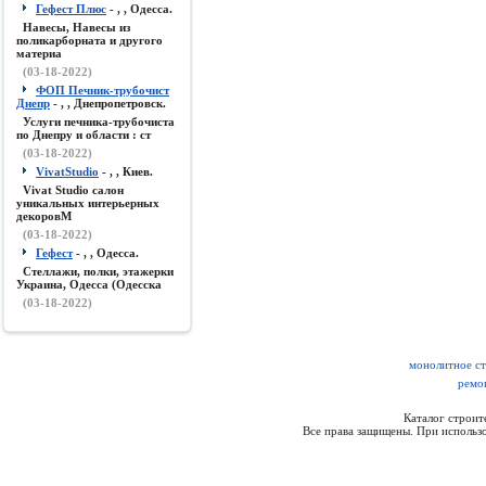
Гефест Плюс
- , , Одесса.
Навесы, Навесы из
поликарборната и другого
материа
(03-18-2022)
ФОП Печник-трубочист
Днепр
- , , Днепропетровск.
Услуги печника-трубочиста
по Днепру и области : ст
(03-18-2022)
VivatStudio
- , , Киев.
Vivat Studio салон
уникальных интерьерных
декоровМ
(03-18-2022)
Гефест
- , , Одесса.
Стеллажи, полки, этажерки
Украина, Одесса (Одесска
(03-18-2022)
монолитное ст
ремон
Каталог строи
Все права защищены. При использо