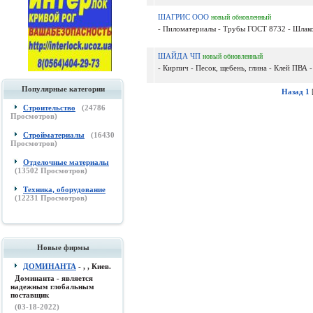
ШАГРИС ООО
новый
обновленный
- Пиломатериалы - Трубы ГОСТ 8732 - Шлако
ШАЙДА ЧП
новый
обновленный
- Кирпич - Песок, щебень, глина - Клей ПВА -
Популярные категории
Назад
1
Строительство
(
24786
Просмотров)
Стройматериалы
(
16430
Просмотров)
Отделочные материалы
(
13502
Просмотров)
Техника, оборудование
(
12231
Просмотров)
Новые фирмы
ДОМИНАНТА
- , , Киев.
Доминанта - является
надежным глобальным
поставщик
(03-18-2022)