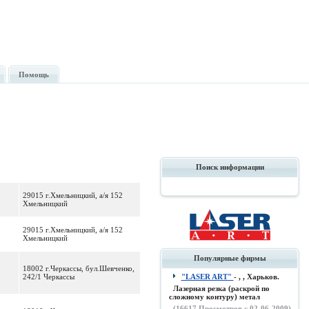
Помощь
Поиск информации
29015 г.Хмельницкий, а/я 152
Хмельницкий
29015 г.Хмельницкий, а/я 152
Хмельницкий
Популярные фирмы
18002 г.Черкассы, бул.Шевченко,
242/1 Черкассы
"LASER ART"
- , , Харьков.
Лазерная резка (раскрой по
сложному контуру) метал
(
16617
Просмотров с 02-06-2009)