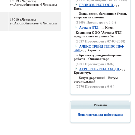
18019 г.Черкассы,
ул.Автомобилистов, 6 Черкассы
ГЕОКОМ-РЕСТ ООО
- , ,
Киев.
- Окна, двери, балконные блоки,
витражи из алюмин
18019 г.Черкассы,
(
11499
Просмотров с 0-0-)
ул.Автомобилистов, 6 Черкассы
Артком ЛТД
- , , Киев.
Компания ООО `Артком ЛТЛ`
представляет на рынке Ук
(
8897
Просмотров с 07-03-2008)
АЛЕКС ТРЕЙД ПЛЮС ПКФ
ЗАО
- , , Харьков.
- Архитектурно-дизайнерские
работы - Оптовая торг
(
8501
Просмотров с 0-0-)
АГРО РЕСУРСЫ XXI ДП
- , ,
Кременчуг.
- Битум дорожный - Битум
строительный
(
7570
Просмотров с 0-0-)
Реклама
Дополнительная информация