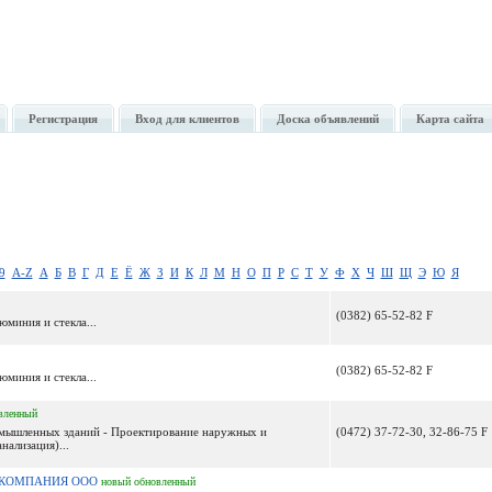
Регистрация
Вход для клиентов
Доска объявлений
Карта сайта
9
A-Z
А
Б
В
Г
Д
Е
Ё
Ж
З
И
К
Л
М
Н
О
П
Р
С
Т
У
Ф
Х
Ч
Ш
Щ
Э
Ю
Я
(0382) 65-52-82 F
юминия и стекла...
(0382) 65-52-82 F
юминия и стекла...
вленный
омышленных зданий - Проектирование наружных и
(0472) 37-72-30, 32-86-75 F
нализация)...
Я КОМПАНИЯ ООО
новый
обновленный