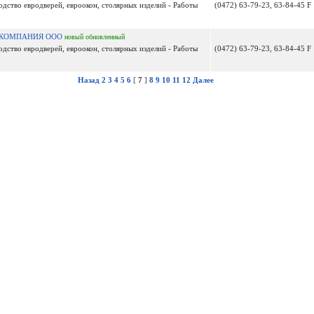
одство евродверей, евроокон, столярных изделий - Работы
(0472) 63-79-23, 63-84-45 F
Я КОМПАНИЯ ООО
новый
обновленный
одство евродверей, евроокон, столярных изделий - Работы
(0472) 63-79-23, 63-84-45 F
Назад
2
3
4
5
6
[
7
]
8
9
10
11
12
Далее