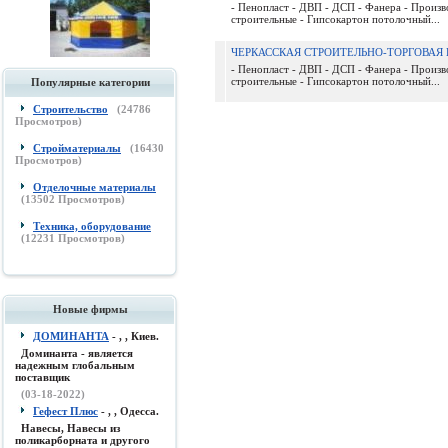
- Пенопласт - ДВП - ДСП - Фанера - Произв
строительные - Гипсокартон потолочный...
ЧЕРКАССКАЯ СТРОИТЕЛЬНО-ТОРГОВА
- Пенопласт - ДВП - ДСП - Фанера - Произв
строительные - Гипсокартон потолочный...
Популярные категории
Строительство
(
24786
Просмотров)
Стройматериалы
(
16430
Просмотров)
Отделочные материалы
(
13502
Просмотров)
Техника, оборудование
(
12231
Просмотров)
Новые фирмы
ДОМИНАНТА
- , , Киев.
Доминанта - является
надежным глобальным
поставщик
(03-18-2022)
Гефест Плюс
- , , Одесса.
Навесы, Навесы из
поликарборната и другого