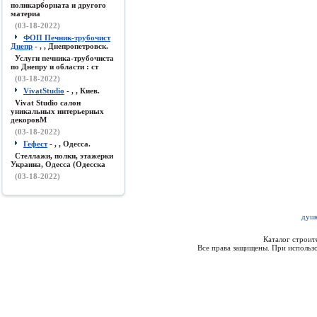
поликарборната и другого
материа
(03-18-2022)
ФОП Печник-трубочист
Днепр
- , , Днепропетровск.
Услуги печника-трубочиста
по Днепру и области : ст
(03-18-2022)
VivatStudio
- , , Киев.
Vivat Studio салон
уникальных интерьерных
декоровМ
(03-18-2022)
Гефест
- , , Одесса.
Стеллажи, полки, этажерки
Украина, Одесса (Одесска
(03-18-2022)
душе
Каталог строи
Все права защищены. При использо