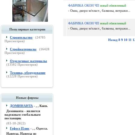
ФАБРИКА ОКОН ЧП
новый
обновленный
- Окна, двери м/пласт., балконы, витражи...
ФАБРИКА ОКОН ЧП
новый
обновленный
- Окна, двери м/пласт., балконы, витражи...
Популярные категории
Строительство
(
24785
Назад
8
9
10
11
1
Просмотров)
Стройматериалы
(
16428
Просмотров)
Отделочные материалы
(
13502
Просмотров)
Техника, оборудование
(
12228
Просмотров)
Новые фирмы
ДОМИНАНТА
- , , Киев.
Доминанта - является
надежным глобальным
поставщик
(03-18-2022)
Гефест Плюс
- , , Одесса.
Навесы, Навесы из