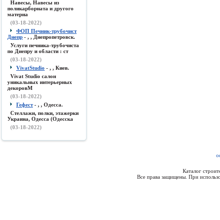
Навесы, Навесы из
поликарборната и другого
материа
(03-18-2022)
ФОП Печник-трубочист
Днепр
- , , Днепропетровск.
Услуги печника-трубочиста
по Днепру и области : ст
(03-18-2022)
VivatStudio
- , , Киев.
Vivat Studio салон
уникальных интерьерных
декоровМ
(03-18-2022)
Гефест
- , , Одесса.
Стеллажи, полки, этажерки
Украина, Одесса (Одесска
(03-18-2022)
о
Каталог строи
Все права защищены. При использо