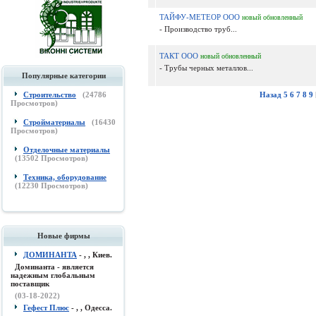
ТАЙФУ-МЕТЕОР ООО
новый
обновленный
- Производство труб...
ТАКТ ООО
новый
обновленный
- Трубы черных металлов...
Популярные категории
Строительство
(
24786
Назад
5
6
7
8
9
Просмотров)
Стройматериалы
(
16430
Просмотров)
Отделочные материалы
(
13502
Просмотров)
Техника, оборудование
(
12230
Просмотров)
Новые фирмы
ДОМИНАНТА
- , , Киев.
Доминанта - является
надежным глобальным
поставщик
(03-18-2022)
Гефест Плюс
- , , Одесса.