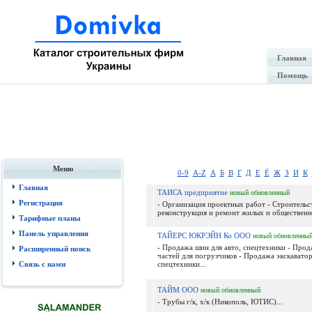
Главная
Помощь
Меню
0-9
A-Z
А
Б
В
Г
Д
Е
Ё
Ж
З
И
К
Главная
ТАИСА предприятие
новый
обновленный
Регистрация
- Организация проектных работ - Строительс
реконструкция и ремонт жилых и общественны
Тарифные планы
Панель управления
ТАЙЕРС ЮКРЭЙН Ко ООО
новый
обновленны
- Продажа шин для авто, спецтехники - Прод
Расширенный поиск
частей для погрузчиков - Продажа экскаватор
Связь с нами
спецтехники...
ТАЙМ ООО
новый
обновленный
- Трубы г/к, х/к (Никополь, ЮТИС)...