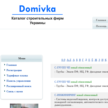
Главная
Помощь
Меню
0-9
A-Z
А
Б
В
Г
Д
Е
Ё
Ж
З
И
К
Главная
С-ГРУПП ЧП
новый
обновленный
Регистрация
- Трубы - Эмали ПФ, НЦ, ГФ, фасадные эмали
Тарифные планы
Панель управления
С-ГРУПП ЧП
новый
обновленный
- Трубы - Эмали ПФ, НЦ, ГФ, фасадные эмали
Расширенный поиск
Связь с нами
С-ИНЖИНИРИНГ
новый
обновленный
- Системы видеонаблюдения, контроля доступ
пожарной сигнализации, автоматического п
дымоудаления...