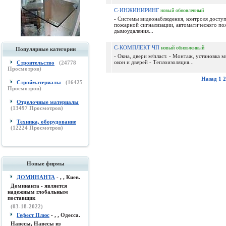
С-ИНЖИНИРИНГ
новый
обновленный
- Системы видеонаблюдения, контроля доступ
пожарной сигнализации, автоматического п
дымоудаления...
С-КОМПЛЕКТ ЧП
новый
обновленный
Популярные категории
- Окна, двери м/пласт. - Монтаж, установка м
окон и дверей - Теплоизоляция...
Строительство
(
24778
Просмотров)
Назад
1
2
Стройматериалы
(
16425
Просмотров)
Отделочные материалы
(
13497
Просмотров)
Техника, оборудование
(
12224
Просмотров)
Новые фирмы
ДОМИНАНТА
- , , Киев.
Доминанта - является
надежным глобальным
поставщик
(03-18-2022)
Гефест Плюс
- , , Одесса.
Навесы, Навесы из