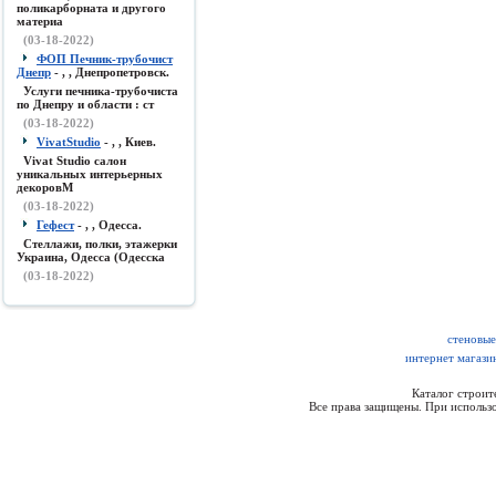
поликарборната и другого
материа
(03-18-2022)
ФОП Печник-трубочист
Днепр
- , , Днепропетровск.
Услуги печника-трубочиста
по Днепру и области : ст
(03-18-2022)
VivatStudio
- , , Киев.
Vivat Studio салон
уникальных интерьерных
декоровМ
(03-18-2022)
Гефест
- , , Одесса.
Стеллажи, полки, этажерки
Украина, Одесса (Одесска
(03-18-2022)
стеновые
интернет магази
Каталог строи
Все права защищены. При использо