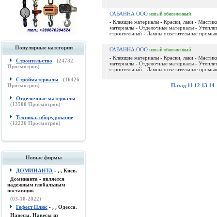
САВАННА ООО
новый
обновленный
- Клеящие материалы - Краски, лаки - Мастик
материалы - Отделочные материалы - Утепли
строительный - Лампы осветительные промыш
Популярные категории
САВАННА ООО
новый
обновленный
- Клеящие материалы - Краски, лаки - Мастик
Строительство
(
24782
материалы - Отделочные материалы - Утепли
Просмотров)
строительный - Лампы осветительные промыш
Стройматериалы
(
16426
Просмотров)
Назад
11
12
13
14
Отделочные материалы
(
13500
Просмотров)
Техника, оборудование
(
12226
Просмотров)
Новые фирмы
ДОМИНАНТА
- , , Киев.
Доминанта - является
надежным глобальным
поставщик
(03-18-2022)
Гефест Плюс
- , , Одесса.
Навесы, Навесы из