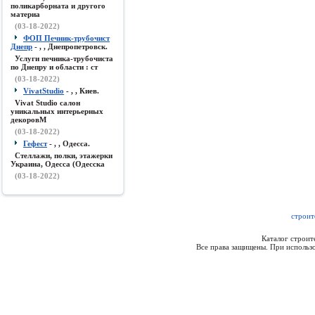
поликарборната и другого
материа
(03-18-2022)
ФОП Печник-трубочист
Днепр
- , , Днепропетровск.
Услуги печника-трубочиста
по Днепру и области : ст
(03-18-2022)
VivatStudio
- , , Киев.
Vivat Studio салон
уникальных интерьерных
декоровМ
(03-18-2022)
Гефест
- , , Одесса.
Стеллажи, полки, этажерки
Украина, Одесса (Одесска
(03-18-2022)
строит
Каталог строи
Все права защищены. При использо