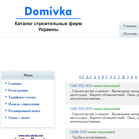
Главная
Помощь
Меню
0-9
A-Z
А
Б
В
Г
Д
Е
Ё
Ж
З
И
К
Главная
САВ ЛТД ООО
новый
обновленный
Регистрация
- Строительство и ремонт - Кровельные мате
аксессуары - Кирпич облицовочный - Окна, д
Тарифные планы
металлопластиковые...
Панель управления
САВ ЛТД ООО
новый
обновленный
Расширенный поиск
- Строительство и ремонт - Кровельные мате
Связь с нами
аксессуары - Кирпич облицовочный - Окна, д
металлопластиковые...
САВА ООО
новый
обновленный
- Трубы в ассортименте...