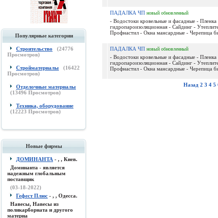
ПАДАЛКА ЧП
новый
обновленный
- Водостоки кровельные и фасадные - Пленка
гидропароизоляционная - Сайдинг - Утеплите
Профнастил - Окна мансардные - Черепица би
Популярные категории
Строительство
(
24776
ПАДАЛКА ЧП
новый
обновленный
Просмотров)
- Водостоки кровельные и фасадные - Пленка
гидропароизоляционная - Сайдинг - Утеплите
Стройматериалы
(
16422
Профнастил - Окна мансардные - Черепица би
Просмотров)
Назад
2
3
4
5
Отделочные материалы
(
13496
Просмотров)
Техника, оборудование
(
12223
Просмотров)
Новые фирмы
ДОМИНАНТА
- , , Киев.
Доминанта - является
надежным глобальным
поставщик
(03-18-2022)
Гефест Плюс
- , , Одесса.
Навесы, Навесы из
поликарборната и другого
материа