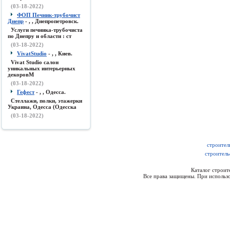
(03-18-2022)
ФОП Печник-трубочист
Днепр
- , , Днепропетровск.
Услуги печника-трубочиста
по Днепру и области : ст
(03-18-2022)
VivatStudio
- , , Киев.
Vivat Studio салон
уникальных интерьерных
декоровМ
(03-18-2022)
Гефест
- , , Одесса.
Стеллажи, полки, этажерки
Украина, Одесса (Одесска
(03-18-2022)
строител
строитель
Каталог строи
Все права защищены. При использо