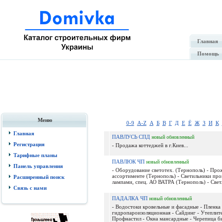
Главная
Помощь
Меню
0-9
A-Z
А
Б
В
Г
Д
Е
Ё
Ж
З
И
К
Главная
ПАВЛУСЬ СПД
новый
обновленный
Регистрация
- Продажа коттеджей в г.Киев...
Тарифные планы
ПАВЛЮК ЧП
новый
обновленный
Панель управления
- Оборудование светотех. (Тернополь) - Про
ассортименте (Тернополь) - Светильники про
Расширенный поиск
лампами, спец. АО ВАТРА (Тернополь) - Свет.
Связь с нами
ПАДАЛКА ЧП
новый
обновленный
- Водостоки кровельные и фасадные - Пленка
гидропароизоляционная - Сайдинг - Утеплите
Профнастил - Окна мансардные - Черепица би