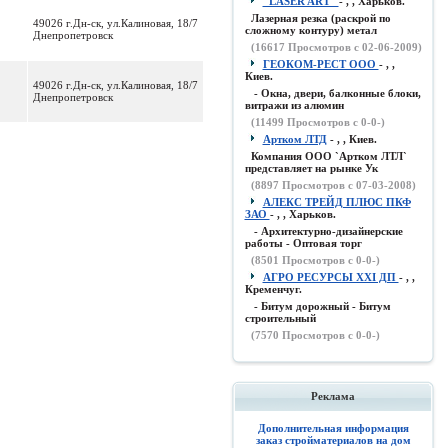
"LASER ART"
- , , Харьков.
Лазерная резка (раскрой по
49026 г.Дн-ск, ул.Калиновая, 18/7
сложному контуру) метал
Днепропетровск
(
16617
Просмотров с 02-06-2009)
ГЕОКОМ-РЕСТ ООО
- , ,
Киев.
49026 г.Дн-ск, ул.Калиновая, 18/7
- Окна, двери, балконные блоки,
Днепропетровск
витражи из алюмин
(
11499
Просмотров с 0-0-)
Артком ЛТД
- , , Киев.
Компания ООО `Артком ЛТЛ`
представляет на рынке Ук
(
8897
Просмотров с 07-03-2008)
АЛЕКС ТРЕЙД ПЛЮС ПКФ
ЗАО
- , , Харьков.
- Архитектурно-дизайнерские
работы - Оптовая торг
(
8501
Просмотров с 0-0-)
АГРО РЕСУРСЫ XXI ДП
- , ,
Кременчуг.
- Битум дорожный - Битум
строительный
(
7570
Просмотров с 0-0-)
Реклама
Дополнительная информация
заказ стройматериалов на дом