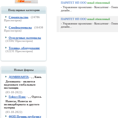
ПАРИТЕТ НП ООО
новый
обновленный
- Управление проектами - Консалтинг - Ген
Популярные категории
дизайн...
Строительство
(
24786
ПАРИТЕТ НП ООО
новый
обновленный
Просмотров)
- Управление проектами - Консалтинг - Ген
дизайн...
Стройматериалы
(
16430
Просмотров)
Отделочные материалы
(
13502
Просмотров)
Техника, оборудование
(
12231
Просмотров)
Новые фирмы
ДОМИНАНТА
- , , Киев.
Доминанта - является
надежным глобальным
поставщик
(03-18-2022)
Гефест Плюс
- , , Одесса.
Навесы, Навесы из
поликарборната и другого
материа
(03-18-2022)
ФОП Печник-трубочист