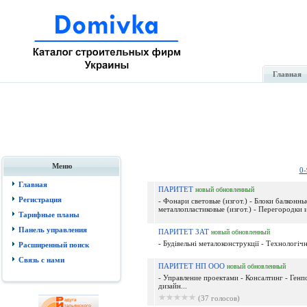
Главная
Меню
0-
Главная
ПАРИТЕТ
новый
обновленный
Регистрация
- Фонари световые (изгот.) - Блоки балконны
металлопластиковые (изгот.) - Перегородки и
Тарифные планы
Панель управления
ПАРИТЕТ ЗАТ
новый
обновленный
- Будівельні металоконструкції - Технологічн
Расширенный поиск
Связь с нами
ПАРИТЕТ НП ООО
новый
обновленный
- Управление проектами - Консалтинг - Ген
дизайн...
(37 голосов)