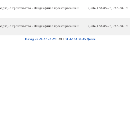
подряд - Строительство - Ландшафтное проектирование и
(0562) 38-85-75, 788-28-19
подряд - Строительство - Ландшафтное проектирование и
(0562) 38-85-75, 788-28-19
Назад
25
26
27
28
29
[
30
]
31
32
33
34
35
Далее