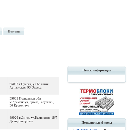
Помощь
Поиск информации
65007 г.Одесса, ул.Большая
Арнаутская, 93 Одесса
39609 Полтавская обл.,
м.Кременчук, проїзд Галузевий,
30 Кременчуг
49026 г.Дн-ск, ул.Калиновая, 18/7
Днепропетровск
Популярные фирмы