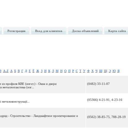
Регистрация
Вход для клиентов
Доска объявлений
Карта сайта
9
A-Z
А
Б
В
Г
Д
Е
Ё
Ж
З
И
К
Л
М
Н
О
П
Р
С
Т
У
Ф
Х
Ч
Ш
Щ
Э
Ю
Я
е из профиля КВЕ (изгот.) - Окна и двери
(0482) 33-11-07
з металлопластика (изг...
(05366) 4-21-91, 4-23-16
і металоконструкції...
подряд - Строительство - Ландшафтное проектирование и
(0562) 38-85-75, 788-28-19