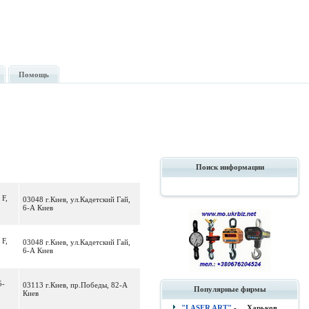
Помощь
Поиск информации
 F,
03048 г.Киев, ул.Кадетский Гай,
6-А Киев
 F,
03048 г.Киев, ул.Кадетский Гай,
6-А Киев
5-
03113 г.Киев, пр.Победы, 82-А
Популярные фирмы
Киев
"LASER ART"
- , , Харьков.