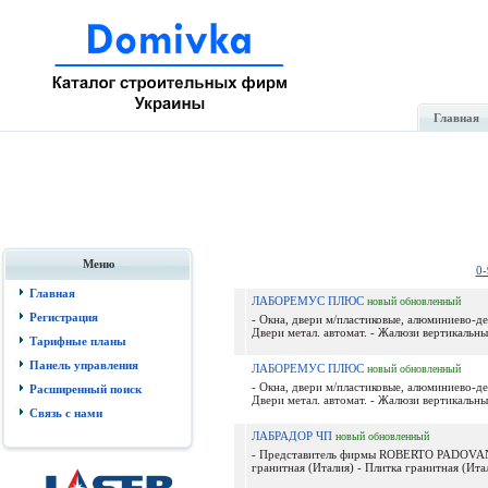
Главная
Меню
0-
Главная
ЛАБОРЕМУС ПЛЮС
новый
обновленный
Регистрация
- Окна, двери м/пластиковые, алюминиево-д
Двери метал. автомат. - Жалюзи вертикальные
Тарифные планы
Панель управления
ЛАБОРЕМУС ПЛЮС
новый
обновленный
- Окна, двери м/пластиковые, алюминиево-д
Расширенный поиск
Двери метал. автомат. - Жалюзи вертикальные
Связь с нами
ЛАБРАДОР ЧП
новый
обновленный
- Представитель фирмы ROBERTO PADOVANI 
гранитная (Италия) - Плитка гранитная (Итал