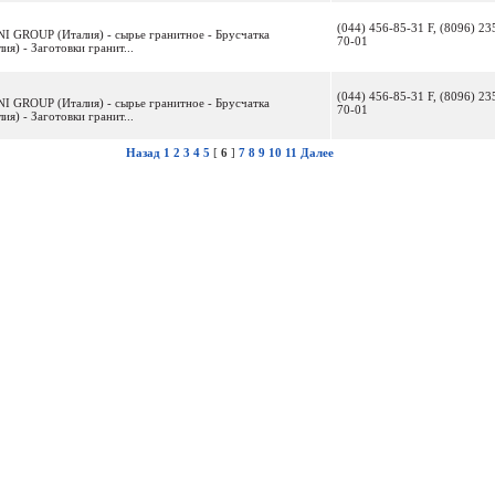
(044) 456-85-31 F, (8096) 23
GROUP (Италия) - сырье гранитное - Брусчатка
70-01
ия) - Заготовки гранит...
(044) 456-85-31 F, (8096) 23
GROUP (Италия) - сырье гранитное - Брусчатка
70-01
ия) - Заготовки гранит...
Назад
1
2
3
4
5
[
6
]
7
8
9
10
11
Далее