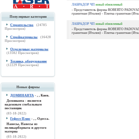
ЛАБРАДОР ЧП
новый
обновленный
- Представитель фирмы ROBERTO PADOVANI 
гранитная (Италия) - Плитка гранитная (Итал
Популярные категории
ЛАБРАДОР ЧП
новый
обновленный
Строительство
(
24785
Просмотров)
- Представитель фирмы ROBERTO PADOVANI 
гранитная (Италия) - Плитка гранитная (Итал
Стройматериалы
(
16428
Просмотров)
Отделочные материалы
(
13502
Просмотров)
Техника, оборудование
(
12229
Просмотров)
Новые фирмы
ДОМИНАНТА
- , , Киев.
Доминанта - является
надежным глобальным
поставщик
(03-18-2022)
Гефест Плюс
- , , Одесса.
Навесы, Навесы из
поликарборната и другого
материа
(03-18-2022)