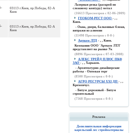
Лазерная резка (раскрой по
5-
03113 г.Киев, пр.Победы, 82-А
сложному контуру) метал
Киев
(
16613
Просмотров с 02-06-2009)
ГЕОКОМ-РЕСТ ООО
- , ,
Киев.
5-
03113 г.Киев, пр.Победы, 82-А
- Окна, двери, балконные блоки,
Киев
витражи из алюмин
(
11498
Просмотров с 0-0-)
Артком ЛТД
- , , Киев.
Компания ООО `Артком ЛТЛ`
представляет на рынке Ук
(
8896
Просмотров с 07-03-2008)
АЛЕКС ТРЕЙД ПЛЮС ПКФ
ЗАО
- , , Харьков.
- Архитектурно-дизайнерские
работы - Оптовая торг
(
8500
Просмотров с 0-0-)
АГРО РЕСУРСЫ XXI ДП
- , ,
Кременчуг.
- Битум дорожный - Битум
строительный
(
7568
Просмотров с 0-0-)
Реклама
Дополнительная информация
карельский лес стройматериалы