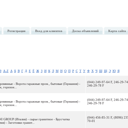
Регистрация
Вход для клиентов
Доска объявлений
Карта сайта
9
A-Z
А
Б
В
Г
Д
Е
Ё
Ж
З
И
К
Л
М
Н
О
П
Р
С
Т
У
Ф
Х
Ч
Ш
Щ
Э
Ю
Я
(044) 249-97-64 F, 246-29-74
еревянные - Ворота гаражные пром., бытовые (Германия) -
246-29-78 F
, горизон...
(044) 249-97-64 F, 246-29-74
еревянные - Ворота гаражные пром., бытовые (Германия) -
246-29-78 F
, горизон...
(044) 456-85-31 F, (8096) 23
GROUP (Италия) - сырье гранитное - Брусчатка
70-01
ия) - Заготовки гранит...